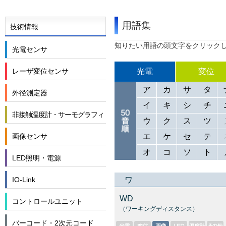
用語集
技術情報
知りたい用語の頭文字をクリック
光電センサ
光電
変位
レーザ変位センサ
ア
カ
サ
タ
外径測定器
イ
キ
シ
チ
非接触温度計・サーモグラフィ
ウ
ク
ス
ツ
エ
ケ
セ
テ
画像センサ
オ
コ
ソ
ト
LED照明・電源
ワ
IO-Link
WD
コントロールユニット
（ワーキングディスタンス）
バーコード・2次元コード