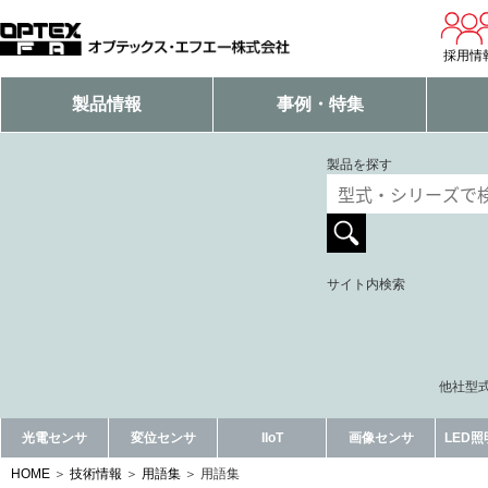
採用情
製品情報
事例・特集
製品を探す
サイト内検索
他社型式
光電センサ
変位センサ
IIoT
画像センサ
LED
HOME
技術情報
用語集
用語集