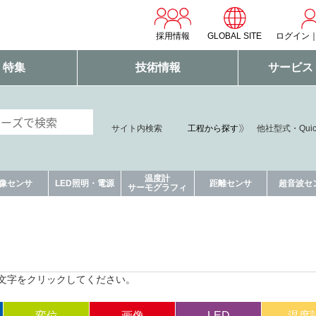
採用情報
GLOBAL SITE
ログイン
・特集
技術情報
サービス
工程から探す
サイト内検索
他社型式・Qui
温度計
像センサ
LED照明・電源
距離センサ
超音波セ
サーモグラフィ
文字をクリックしてください。
変位
画像
LED
温度