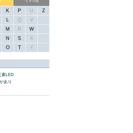
K
P
U
Z
L
Q
V
M
R
W
N
S
X
O
T
Y
元素LED
があり