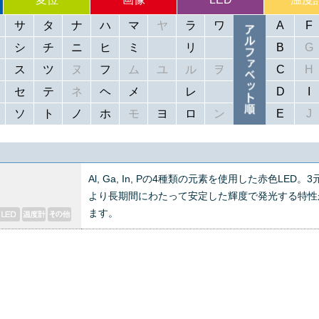
サ
タ
ナ
ハ
マ
ヤ
ラ
ワ
A
F
シ
チ
ニ
ヒ
ミ
リ
B
G
ス
ツ
ヌ
フ
ム
ユ
ル
ヲ
C
H
セ
テ
ネ
ヘ
メ
レ
D
I
ソ
ト
ノ
ホ
モ
ヨ
ロ
ン
E
J
Al, Ga, In, Pの4種類の元素を使用した赤色LED。3
より長期間にわたって安定した輝度で発光する特性
ます。