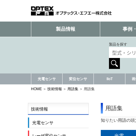
製品情報
事例
製品を探す
光電センサ
変位センサ
IIoT
画
HOME
技術情報
用語集
用語集
用語集
技術情報
知りたい用語の頭
光電センサ
光電
レーザ変位センサ