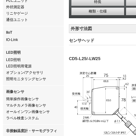
PLCユニット
特長
外径測定器
種類・仕様
リニヤゲージ
通信ユニット
外形寸法図
IIoT
IO-Link
センサヘッド
LED照明
CD5-L25/-LW25
LED照明
LED照明用電源
オプション/アクセサリ
照明モニタリングセンサ
画像センサ
簡単操作画像センサ
マルチカメラ画像センサ
オールインワン画像センサ
ラベル検査システム
非接触温度計・サーモグラフィ