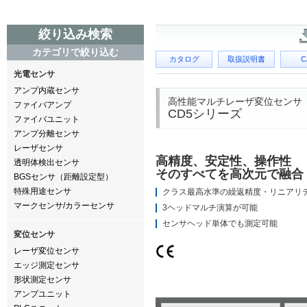
絞り込み検索
カテゴリで絞り込む
カタログ
取扱説明書
C
光電センサ
アンプ内蔵センサ
高性能マルチレーザ変位センサ
ファイバアンプ
CD5シリーズ
ファイバユニット
アンプ分離センサ
レーザセンサ
高精度、安定性、操作性
透明体検出センサ
そのすべてを高次元で融合
BGSセンサ（距離設定型）
特殊用途センサ
クラス最高水準の繰返精度・リニアリ
マークセンサ/カラーセンサ
3ヘッドマルチ演算が可能
センサヘッド単体でも測定可能
変位センサ
レーザ変位センサ
エッジ測定センサ
形状測定センサ
アンプユニット