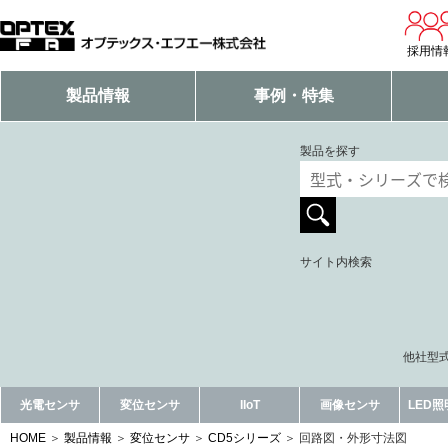
採用情
製品情報
事例・特集
製品を探す
サイト内検索
他社型式
光電センサ
変位センサ
IIoT
画像センサ
LED
HOME
製品情報
変位センサ
CD5シリーズ
回路図・外形寸法図