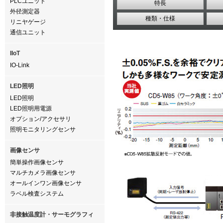
PLCユニット
特長
外径測定器
種類・仕様
リニヤゲージ
通信ユニット
IIoT
IO-Link
LED照明
LED照明
LED照明用電源
オプション/アクセサリ
照明モニタリングセンサ
画像センサ
簡単操作画像センサ
マルチカメラ画像センサ
オールインワン画像センサ
ラベル検査システム
非接触温度計・サーモグラフィ