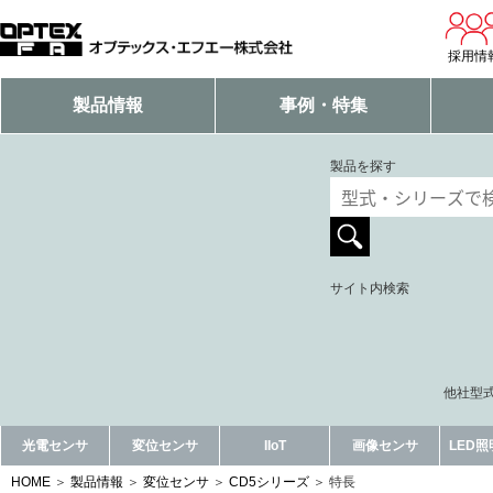
採用情
製品情報
事例・特集
製品を探す
サイト内検索
他社型式
光電センサ
変位センサ
IIoT
画像センサ
LED
HOME
製品情報
変位センサ
CD5シリーズ
特長