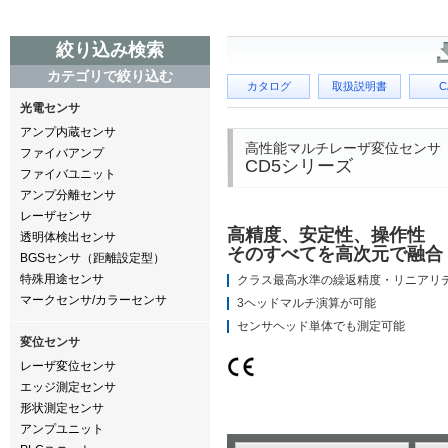
絞り込み検索
カテゴリで絞り込む
カタログ
取扱説明書
C
光電センサ
アンプ内蔵センサ
高性能マルチレーザ変位センサ
ファイバアンプ
CD5シリーズ
ファイバユニット
アンプ分離センサ
レーザセンサ
高精度、安定性、操作性
透明体検出センサ
そのすべてを高次元で融合
BGSセンサ（距離設定型）
特殊用途センサ
クラス最高水準の繰返精度・リニアリ
マークセンサ/カラーセンサ
3ヘッドマルチ演算が可能
センサヘッド単体でも測定可能
変位センサ
レーザ変位センサ
エッジ測定センサ
形状測定センサ
アンプユニット