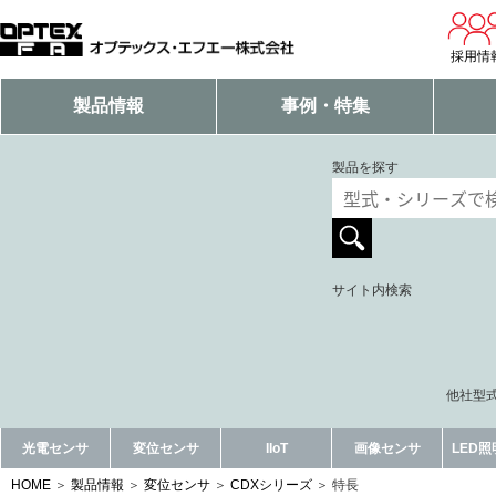
採用情
製品情報
事例・特集
製品を探す
サイト内検索
他社型式
光電センサ
変位センサ
IIoT
画像センサ
LED
HOME
製品情報
変位センサ
CDXシリーズ
特長