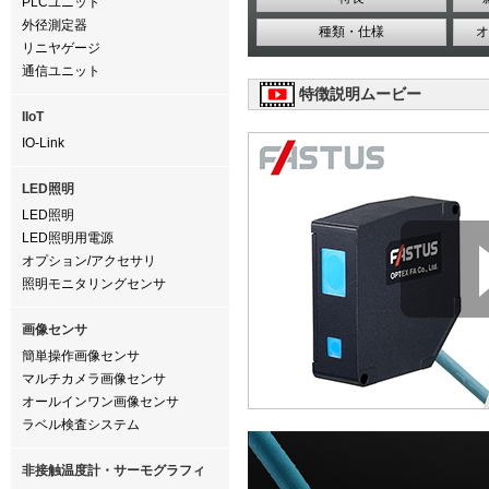
PLCユニット
外径測定器
種類・仕様
オ
リニヤゲージ
通信ユニット
特徴説明ムービー
IIoT
IO-Link
LED照明
LED照明
LED照明用電源
オプション/アクセサリ
照明モニタリングセンサ
画像センサ
簡単操作画像センサ
マルチカメラ画像センサ
オールインワン画像センサ
ラベル検査システム
非接触温度計・サーモグラフィ