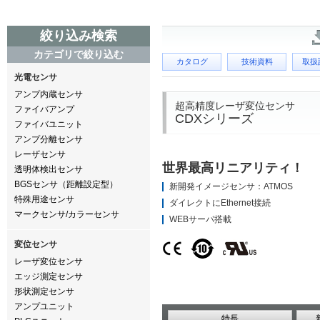
絞り込み検索
カテゴリで絞り込む
カタログ
技術資料
取扱
光電センサ
アンプ内蔵センサ
超高精度レーザ変位センサ
ファイバアンプ
CDXシリーズ
ファイバユニット
アンプ分離センサ
レーザセンサ
世界最高リニアリティ！
透明体検出センサ
BGSセンサ（距離設定型）
新開発イメージセンサ：ATMOS
特殊用途センサ
ダイレクトにEthernet接続
マークセンサ/カラーセンサ
WEBサーバ搭載
変位センサ
レーザ変位センサ
エッジ測定センサ
形状測定センサ
アンプユニット
特長