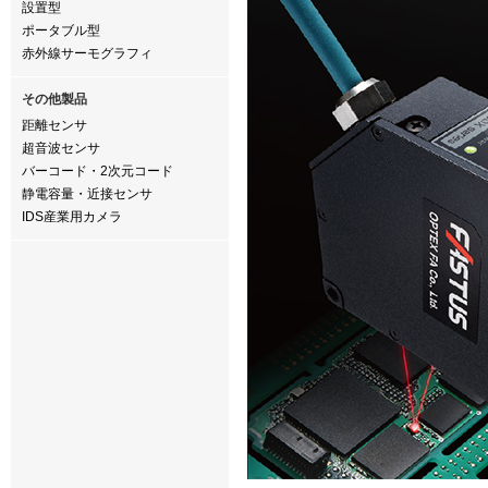
設置型
ポータブル型
赤外線サーモグラフィ
その他製品
距離センサ
超音波センサ
バーコード・2次元コード
静電容量・近接センサ
IDS産業用カメラ