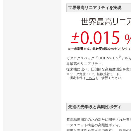
世界最高リニアリティを実現
※
カタログスペック「±0.015% F.S.
」を
界最高のリニアリティ。
従来機に比べ、圧倒的な高精度測定を実
※ワーク角度：±0°。拡散反射モード。
測定条件は
こちら
をご参照ください。
先進の光学系と高剛性ボディ
超高精度測定のため新たに開発された専
ースユニット構造の高剛性ボディ。
精度と高速性を高次元で両立し、誤差の