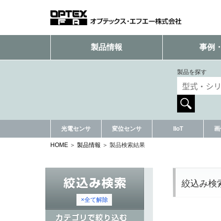
製品情報
事例
製品を探す
光電センサ
変位センサ
IIoT
画
HOME
製品情報
製品検索結果
絞込み検
×全て解除