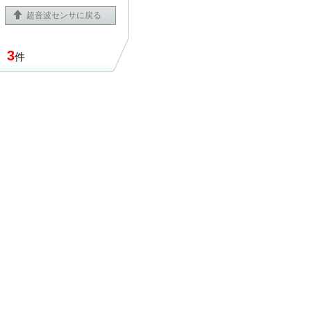
超音波センサに戻る
ズ
3
件