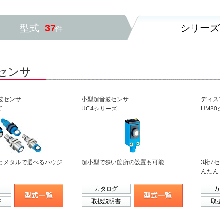
型式
37
シリー
件
センサ
波センサ
小型超音波センサ
ディス
ズ
UC4シリーズ
UM3
とメタルで選べるハウジ
超小型で狭い箇所の設置も可能
3桁7
んたん
カタログ
カ
書
取扱説明書
取