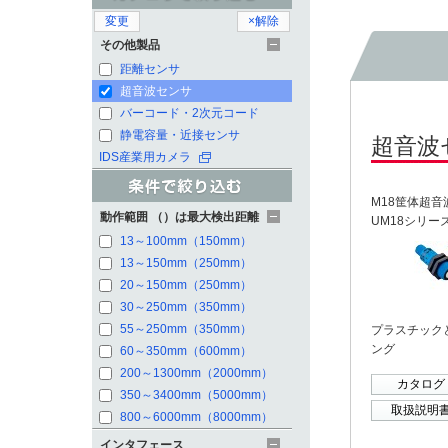
変更
×解除
その他製品
距離センサ
超音波センサ
バーコード・2次元コード
静電容量・近接センサ
超音波
IDS産業用カメラ
M18筐体超音
動作範囲 （）は最大検出距離
UM18シリー
13～100mm（150mm）
13～150mm（250mm）
20～150mm（250mm）
30～250mm（350mm）
55～250mm（350mm）
プラスチック
ング
60～350mm（600mm）
200～1300mm（2000mm）
カタログ
350～3400mm（5000mm）
取扱説明
800～6000mm（8000mm）
インタフェース