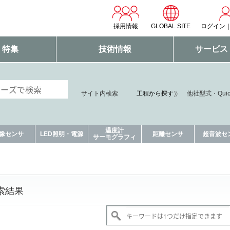
採用情報
GLOBAL SITE
ログイン
・特集
技術情報
サービス
サイト内検索
工程から探す
他社型式・Qui
温度計
像センサ
LED照明・電源
距離センサ
超音波セ
サーモグラフィ
索結果