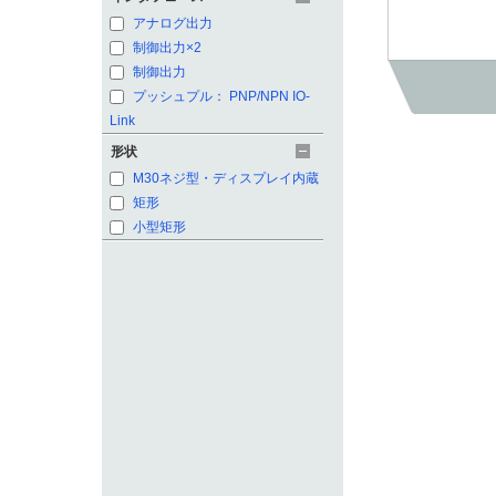
アナログ出力
制御出力×2
制御出力
プッシュプル： PNP/NPN IO-
Link
形状
M30ネジ型・ディスプレイ内蔵
矩形
小型矩形