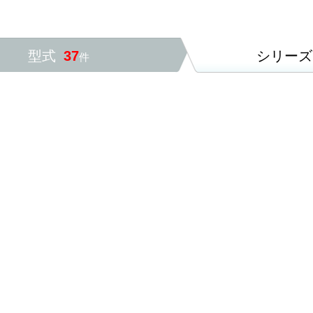
型式
37
シリー
件