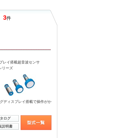
ズ
3
件
プレイ搭載超音波センサ
0シリーズ
セグディスプレイ搭載で操作がか
タログ
扱説明書