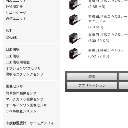
PLCユニット
有機EL搭載C-MOSレ
外径測定器
(2.85 MB)
リニヤゲージ
有機EL搭載C-MOSレー
通信ユニット
マニュアル
(2.9 MB)
IIoT
有機EL搭載C-MOSレ
IO-Link
(630.33 KB)
LED照明
有機EL搭載C-MOSレー
LED照明
(652.22 KB)
LED照明用電源
オプション/アクセサリ
照明モニタリングセンサ
特長
アプリケーション
画像センサ
簡単操作画像センサ
マルチカメラ画像センサ
オールインワン画像センサ
ラベル検査システム
非接触温度計・サーモグラフィ