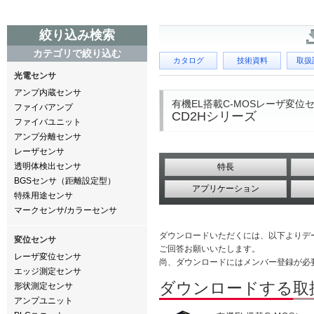
絞り込み検索
カテゴリで絞り込む
カタログ
技術資料
取扱
光電センサ
アンプ内蔵センサ
有機EL搭載C-MOSレーザ変位
ファイバアンプ
CD2Hシリーズ
ファイバユニット
アンプ分離センサ
レーザセンサ
透明体検出センサ
特長
BGSセンサ（距離設定型）
アプリケーション
特殊用途センサ
マークセンサ/カラーセンサ
ダウンロードいただくには、以下よりデ
変位センサ
ご回答お願いいたします。
レーザ変位センサ
尚、ダウンロードにはメンバー登録が必
エッジ測定センサ
ダウンロードする取
形状測定センサ
アンプユニット