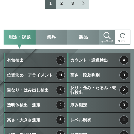
1
2
3
用途・課題
業界
製品
リセット
キーワード
有無検出
カウント・通過検出
5
4
位置決め・アライメント
高さ・段差判別
11
3
反り・歪み・たるみ・蛇
重なり・はみ出し検出
5
2
行検出
透明体検出・測定
厚み測定
2
3
高さ・大きさ測定
レベル制御
6
1