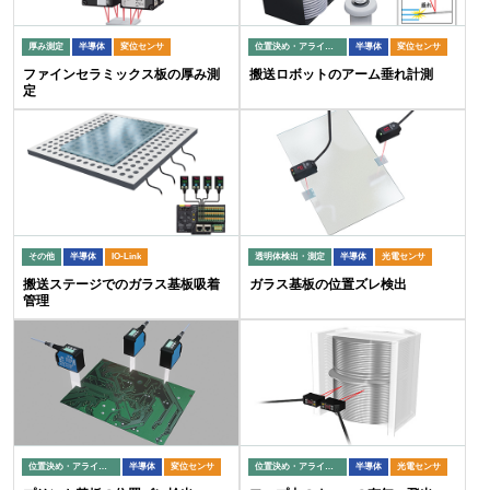
厚み測定
半導体
変位センサ
位置決め・アライメント
半導体
変位センサ
ファインセラミックス板の厚み測
搬送ロボットのアーム垂れ計測
定
その他
半導体
IO-Link
透明体検出・測定
半導体
光電センサ
搬送ステージでのガラス基板吸着
ガラス基板の位置ズレ検出
管理
位置決め・アライメント
半導体
変位センサ
位置決め・アライメント
半導体
光電センサ