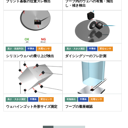
プリント基板の位置ズレ検出
フープ内のウェハの有無・飛出
し・傾き検出
高さ・段差判別
半導体
光電センサ
高さ・大きさ測定
半導体
変位センサ
シリコンウェハの乗り上げ検出
ダイシングソーのフレ計測
高さ・大きさ測定
半導体
変位センサ
有無検出
半導体
光電センサ
ウェハインゴット外形サイズ測定
フープの着座確認