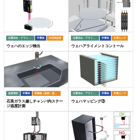
位置決め・アライメント
半導体
外径測定器
位置決め・アライメント
半導体
光電センサ
ウェハのエッジ検出
ウェハアライメントコントール
温度測定
半導体
非接触（放射）温度計
位置決め・アライメント
半導体
光電センサ
石英ガラス越しチャンバ内ステー
ウェハマッピング③
ジ温度計測