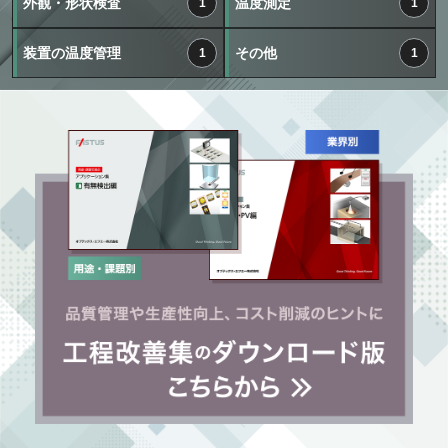
外観・形状検査
温度測定
1
1
装置の温度管理
その他
1
1