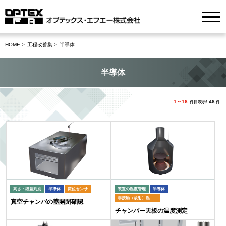
HOME
工程改善集
半導体
半導体
1～16
46
件目表示/
件
高さ・段差判別
半導体
変位センサ
装置の温度管理
半導体
非接触（放射）温度計
真空チャンバの蓋開閉確認
チャンバー天板の温度測定