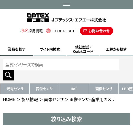
メニュー
採用情報
GLOBAL SITE
お問い合わせ
他社型式・
製品を探す
サイト内検索
工程から探す
Quickコード
光電センサ
変位センサ
IIoT
画像センサ
LED
HOME
製品情報
画像センサ
画像センサ・産業用カメラ
絞り込み検索