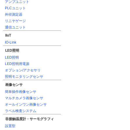
アンプユニット
PLCユニット
外径測定器
リニヤゲージ
通信ユニット
IIoT
IO-Link
LED照明
LED照明
LED照明用電源
オプション/アクセサリ
照明モニタリングセンサ
画像センサ
簡単操作画像センサ
マルチカメラ画像センサ
オールインワン画像センサ
ラベル検査システム
非接触温度計・サーモグラフィ
設置型