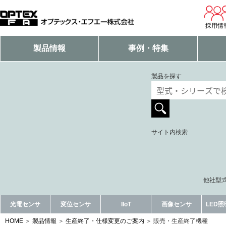
採用情
製品情報
事例・特集
製品を探す
サイト内検索
他社型式
光電センサ
変位センサ
IIoT
画像センサ
LED
HOME
製品情報
生産終了・仕様変更のご案内
販売・生産終了機種