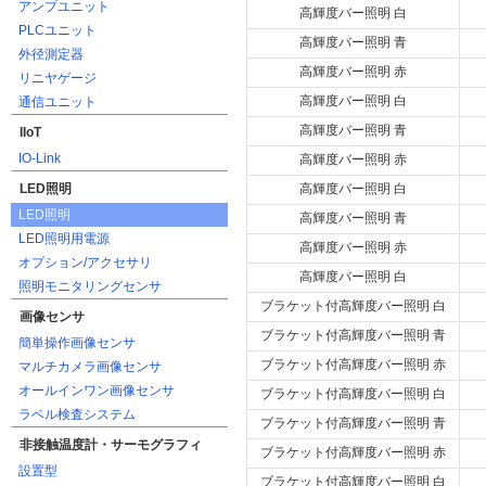
アンプユニット
高輝度バー照明 白
PLCユニット
高輝度バー照明 青
外径測定器
高輝度バー照明 赤
リニヤゲージ
高輝度バー照明 白
通信ユニット
高輝度バー照明 青
IIoT
IO-Link
高輝度バー照明 赤
LED照明
高輝度バー照明 白
LED照明
高輝度バー照明 青
LED照明用電源
高輝度バー照明 赤
オプション/アクセサリ
高輝度バー照明 白
照明モニタリングセンサ
ブラケット付高輝度バー照明 白
画像センサ
ブラケット付高輝度バー照明 青
簡単操作画像センサ
ブラケット付高輝度バー照明 赤
マルチカメラ画像センサ
オールインワン画像センサ
ブラケット付高輝度バー照明 白
ラベル検査システム
ブラケット付高輝度バー照明 青
非接触温度計・サーモグラフィ
ブラケット付高輝度バー照明 赤
設置型
ブラケット付高輝度バー照明 白