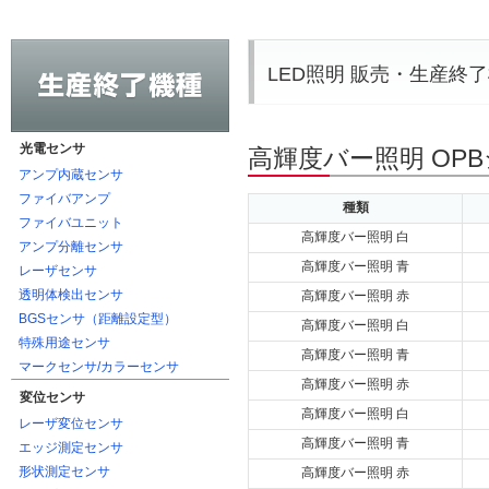
LED照明 販売・生産終
光電センサ
高輝度バー照明 OP
アンプ内蔵センサ
ファイバアンプ
種類
ファイバユニット
高輝度バー照明 白
アンプ分離センサ
高輝度バー照明 青
レーザセンサ
透明体検出センサ
高輝度バー照明 赤
BGSセンサ（距離設定型）
高輝度バー照明 白
特殊用途センサ
高輝度バー照明 青
マークセンサ/カラーセンサ
高輝度バー照明 赤
変位センサ
高輝度バー照明 白
レーザ変位センサ
高輝度バー照明 青
エッジ測定センサ
形状測定センサ
高輝度バー照明 赤