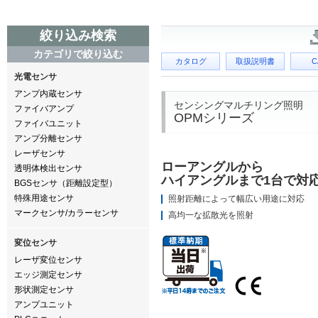
絞り込み検索
カテゴリで絞り込む
カタログ
取扱説明書
C
光電センサ
アンプ内蔵センサ
センシングマルチリング照明
ファイバアンプ
OPMシリーズ
ファイバユニット
アンプ分離センサ
レーザセンサ
ローアングルから
透明体検出センサ
ハイアングルまで1台で対
BGSセンサ（距離設定型）
特殊用途センサ
照射距離によって幅広い用途に対応
マークセンサ/カラーセンサ
高均一な拡散光を照射
変位センサ
レーザ変位センサ
エッジ測定センサ
形状測定センサ
アンプユニット