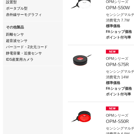
OPMシリーズ
設置型
OPM-S50W
ポータブル型
赤外線サーモグラフィ
センシングマルチ
消費電力 7.7W
標準価格
その他製品
FAショップ価格
距離センサ
ポイント付与率
超音波センサ
バーコード・2次元コード
静電容量・近接センサ
OPMシリーズ
IDS産業用カメラ
OPM-S75R
センシングマルチ
消費電力 14W
標準価格
FAショップ価格
ポイント付与率
OPMシリーズ
OPM-S50R
センシングマルチ