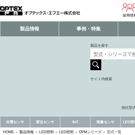
採用情
製品情報
事例・特集
製品を探す
サイト内検索
他社型式
光電センサ
変位センサ
IIoT
画像センサ
LED
HOME
製品情報
LED照明
LED照明
OPMシリーズ
型式一覧