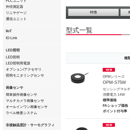
PLCユニット
外径測定器
特徴
リニヤゲージ
通信ユニット
型式一覧
IIoT
IO-Link
LED照明
LED照明
種
LED照明用電源
オプション/アクセサリ
照明モニタリングセンサ
OPMシリーズ
OPM-S75W
画像センサ
センシングマルチ
簡単操作画像センサ
消費電力 14W
標準価格
マルチカメラ画像センサ
FAショップ価格
オールインワン画像センサ
ポイント付与率
ラベル検査システム
非接触温度計・サーモグラフィ