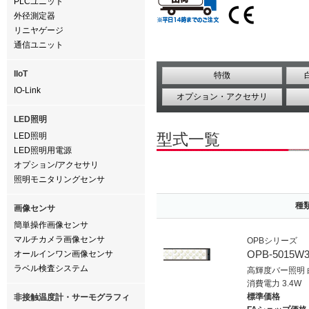
PLCユニット
外径測定器
リニヤゲージ
通信ユニット
IIoT
特徴
IO-Link
オプション・アクセサリ
LED照明
型式一覧
LED照明
LED照明用電源
オプション/アクセサリ
照明モニタリングセンサ
種
画像センサ
簡単操作画像センサ
マルチカメラ画像センサ
OPBシリーズ
OPB-5015W
オールインワン画像センサ
ラベル検査システム
高輝度バー照明 
消費電力 3.4W
標準価格
非接触温度計・サーモグラフィ