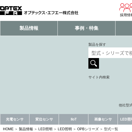
採用情
製品情報
事例・特集
製品を探す
サイト内検索
他社型式
光電センサ
変位センサ
IIoT
画像センサ
LED
HOME
製品情報
LED照明
LED照明
OPBシリーズ
型式一覧