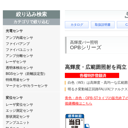
絞り込み検索
カテゴリで絞り込む
カタログ
取扱説明書
C
光電センサ
アンプ内蔵センサ
高輝度バー照明
ファイバアンプ
OPBシリーズ
ファイバユニット
アンプ分離センサ
レーザセンサ
高輝度・広範囲照射を両立
透明体検出センサ
BGSセンサ（距離設定型）
特殊用途センサ
白色（W3）は高輝度・高均一な広範
マークセンサ/カラーセンサ
明るさ変動補正回路FALUX(ファルクス
変位センサ
青色・赤色・OPB-STタイプの販売終了
後継機種はこちら
レーザ変位センサ
エッジ測定センサ
形状測定センサ
アンプユニット