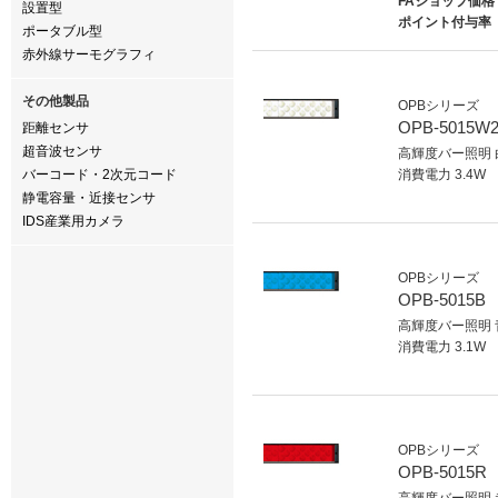
FAショップ価格
設置型
ポイント付与率
ポータブル型
赤外線サーモグラフィ
その他製品
OPBシリーズ
OPB-5015W
距離センサ
超音波センサ
高輝度バー照明 
バーコード・2次元コード
消費電力 3.4W
静電容量・近接センサ
IDS産業用カメラ
OPBシリーズ
OPB-5015B
高輝度バー照明 
消費電力 3.1W
OPBシリーズ
OPB-5015R