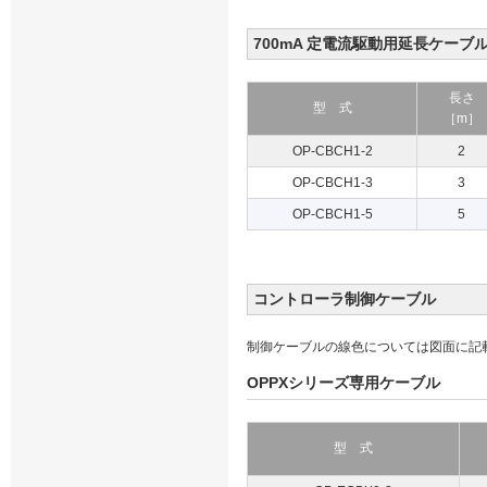
700mA 定電流駆動用延長ケーブ
長さ
型 式
［m］
OP-CBCH1-2
2
OP-CBCH1-3
3
OP-CBCH1-5
5
コントローラ制御ケーブル
制御ケーブルの線色については図面に記
OPPXシリーズ専用ケーブル
型 式