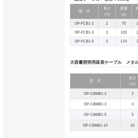
長さ
質量
型 式
［m］
［g］
OP-FCB1-2
2
70
OP-FCB1-3
3
100
OP-FCB1-5
5
170
大容量照明用延長ケーブル メタ
長さ
型 式
［m］
OP-CBMB1-2
2
OP-CBMB1-3
3
OP-CBMB1-5
5
OP-CBMB1-10
10