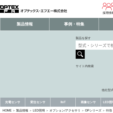
採用情
製品情報
事例・特集
製品を探す
サイト内検索
他社型式
光電センサ
変位センサ
IIoT
画像センサ
LED
HOME
製品情報
LED照明
オプション/アクセサリ
OPシリーズ
特徴