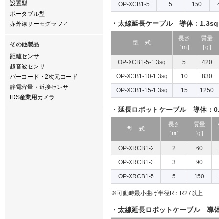
設置型
OP-XCB1-5
5
150
ポータブル型
・太線延長ケーブル 導体：1.3sq
赤外線サーモグラフィ
長さ
質量
型 式
その他製品
［m］
［g］
距離センサ
OP-XCB1-5-1.3sq
5
420
超音波センサ
OP-XCB1-10-1.3sq
10
830
バーコード・2次元コード
静電容量・近接センサ
OP-XCB1-15-1.3sq
15
1250
IDS産業用カメラ
・延長ロボットケーブル 導体：0.
長さ
質量
型 式
［m］
［g］
OP-XRCB1-2
2
60
OP-XRCB1-3
3
90
OP-XRCB1-5
5
150
※可動時最小曲げ半径R：R27以上
・太線延長ロボットケーブル 導体：