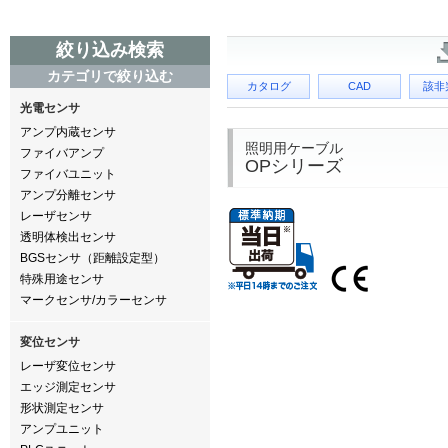
絞り込み検索
カテゴリで絞り込む
カタログ
CAD
該非
光電センサ
アンプ内蔵センサ
照明用ケーブル
ファイバアンプ
OPシリーズ
ファイバユニット
アンプ分離センサ
レーザセンサ
透明体検出センサ
BGSセンサ（距離設定型）
特殊用途センサ
マークセンサ/カラーセンサ
変位センサ
レーザ変位センサ
エッジ測定センサ
形状測定センサ
アンプユニット