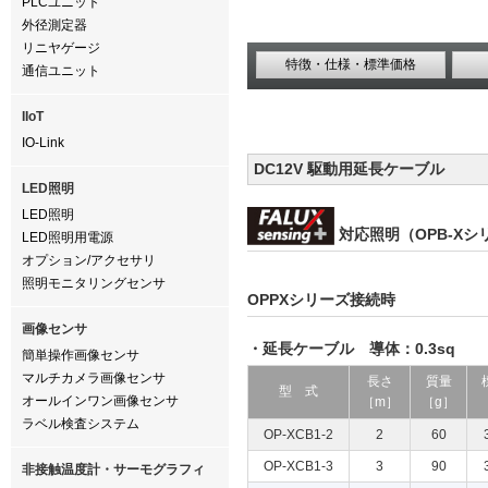
PLCユニット
外径測定器
リニヤゲージ
特徴・仕様・標準価格
通信ユニット
IIoT
IO-Link
DC12V 駆動用延長ケーブル
LED照明
LED照明
対応照明（OPB-X
LED照明用電源
オプション/アクセサリ
照明モニタリングセンサ
OPPXシリーズ接続時
画像センサ
・延長ケーブル 導体：0.3sq
簡単操作画像センサ
マルチカメラ画像センサ
長さ
質量
型 式
オールインワン画像センサ
［m］
［g］
ラベル検査システム
OP-XCB1-2
2
60
OP-XCB1-3
3
90
非接触温度計・サーモグラフィ