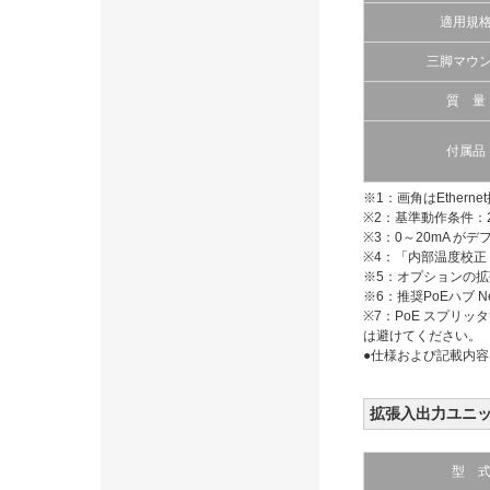
適用規
三脚マウ
質 量
付属品
※1：画角はEthern
※2：基準動作条件：2
※3：0～20mA が
※4：「内部温度校正
※5：オプションの
※6：推奨PoEハブ Net
※7：PoE スプリ
は避けてください。
●仕様および記載内
拡張入出力ユニ
型 