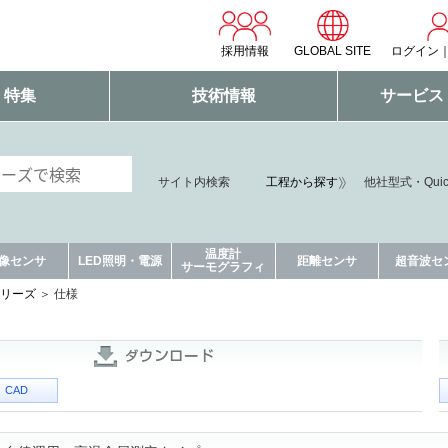
採用情報
GLOBAL SITE
ログイン
・特集
技術情報
サービス
サイト内検索
工程から探す
他社型式・Qui
温度計
像センサ
LED照明・電源
距離センサ
超音波セ
サーモグラフィ
シリーズ
仕様
CAD