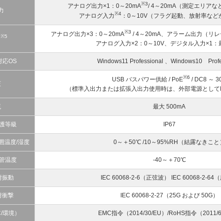
※3
アナログ出力×1：0～20mA
/ 4～20mA（測定エリア
力
※4
アナログ入力
：0～10V（フラグ起動、放射率など
※3
アナログ出力×3：0～20mA
/ 4～20mA、アラーム出力（リレー）
※5
力
アナログ入力×2：0～10V、デジタル入力×1：
対応OS
Windows11 Professional 、Windows10 Profe
※6
USB バスパワー供給 / PoE
/ DC8 ～ 3
圧
（標準入出力または拡張入出力使用時は、外部電源としてD
流
最大 500mA
護等級
IP67
囲温度/湿度
0～＋50℃ /10～95%RH（結露なきこと
管温度
-40～＋70℃
耐振動
IEC 60068-2-6（正弦波） IEC 60068-2-6
耐衝撃
IEC 60068-2-27（25G および 50G）
/環境）
EMC指令（2014/30/EU）/RoHS指令（2011/6