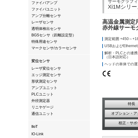
サーモグラフィ
ファイバアンプ
Xi1Mシリ
ファイバユニット
アンプ分離センサ
高温金属測定
レーザセンサ
赤外線サーモ
透明体検出センサ
BGSセンサ（距離設定型）
測定範囲 +450～+1
特殊用途センサ
USBおよびEthern
マークセンサ/カラーセンサ
解析・PLCとの連
（日本語対応）
変位センサ
ヘッドの単体での運
レーザ変位センサ
エッジ測定センサ
形状測定センサ
アンプユニット
PLCユニット
外径測定器
特長
リニヤゲージ
オプション・ア
通信ユニット
校正・サポ
IIoT
IO-Link