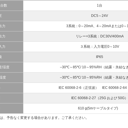
続台数
1台
圧
DC5～24V
出力
3系統：0～20mA、4～20mAまたは0～1
出力
リレー×3系統：DC30V/400mA
入力
３系統：入力電圧0～10V
級
IP65
/湿度
–30℃～85℃/ 10～95%RH（結露・氷結
湿度
–30℃～85℃/ 10～95%RH（結露・氷結
動
IEC 60068-2-6（正弦波） IEC 60068-2-
撃
IEC 60068-2-27（25G および 50G）
量
610 g(5mケーブルタイプ)
容は、予告なく変更する場合があります。ご了承ください。