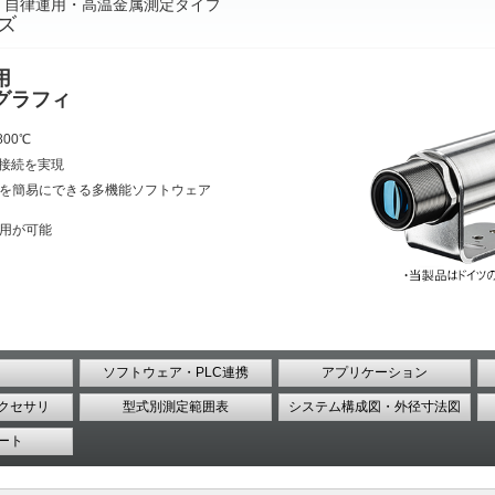
 自律運用・高温金属測定タイプ
ーズ
用
グラフィ
800℃
et接続を実現
携を簡易にできる多機能ソフトウェア
用が可能
ソフトウェア・PLC連携
アプリケーション
クセサリ
型式別測定範囲表
システム構成図・外径寸法図
ート