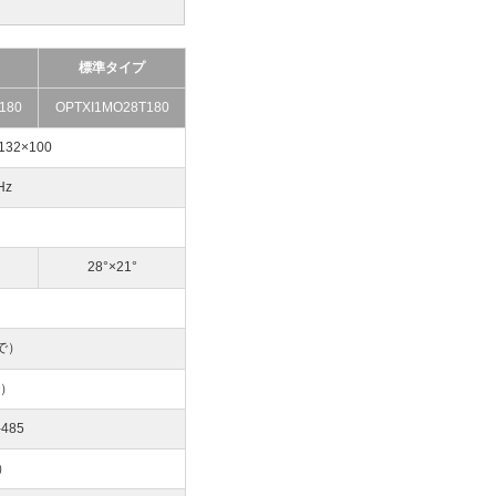
標準タイプ
180
OPTXI1MO28T180
32×100
Hz
28°×21°
まで）
で）
-485
）