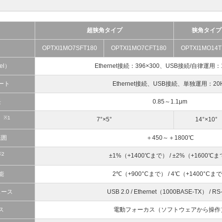
超狭角タイプ
狭角タイプ
OPTXI1MO7SFT180
OPTXI1MO7CFT180
OPTXI1MO14T
el）
Ethernet接続：396×300、USB接続/自律運用：1
ート
Ethernet接続、USB接続、単独運用：20
長
0.85～1.1μm
※1
7°×5°
14°×10°
）
範囲
＋450～＋1800℃
※2
±1%（+1400℃まで） / ±2%（+1600℃
能
2℃（+900°Cまで） / 4℃（+1400°Cま
ェース
USB 2.0 / Ethernet（1000BASE-TX） / RS
ス
電動フォーカス（ソフトウェアから操作