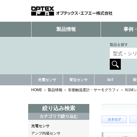
製品情報
事例
製品を探す
光電センサ
変位センサ
IIoT
画
HOME
製品情報
非接触温度計・サーモグラフィ
Xi1M
絞り込み検索
カテゴリで絞り込む
カタログ
光電センサ
アンプ内蔵センサ