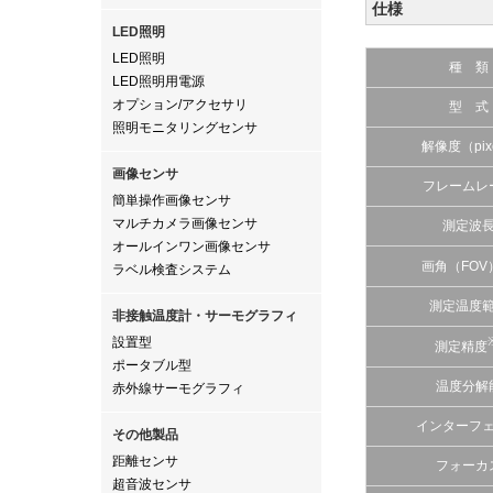
仕様
LED照明
LED照明
種 類
LED照明用電源
オプション/アクセサリ
型 式
照明モニタリングセンサ
解像度（pix
画像センサ
フレームレ
簡単操作画像センサ
マルチカメラ画像センサ
測定波
オールインワン画像センサ
画角（FOV
ラベル検査システム
測定温度
非接触温度計・サーモグラフィ
設置型
測定精度
ポータブル型
温度分解
赤外線サーモグラフィ
インターフ
その他製品
距離センサ
フォーカ
超音波センサ