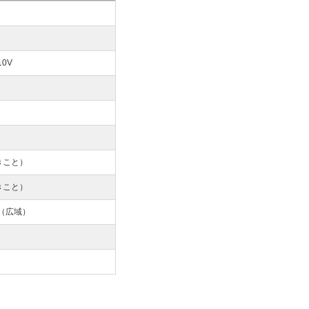
0V
なきこと）
なきこと）
64（広域）