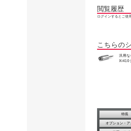
閲覧履歴
ログインするとご使
こちらの
汎用な
Xi41
特長
オプション・ア