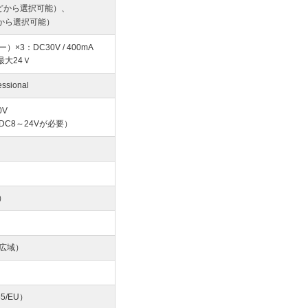
などから選択可能）、
から選択可能）
×3：DC30V / 400mA
最大24Ｖ
ssional
0V
C8～24Vが必要）
）
4（広域）
5/EU）