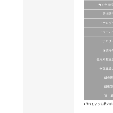
カメラ接
電源電
アナログ
アラーム
アナログ
保護等
使用周囲温度
保管温度/
耐振
耐衝
質 
●仕様および記載内