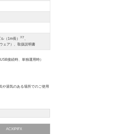
※7
ブル（1m長）
、
フトウェア）、取扱説明書
ル（USB接続時、単独運用時）
蒸気や湯気のある場所でのご使用
ACXIPIFX