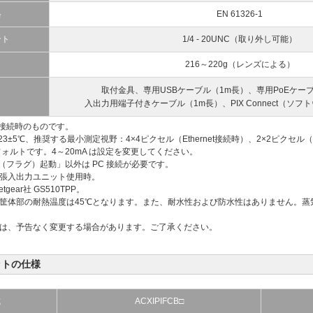
格
EN 61326-1
ント
1/4 - 20UNC（取り外し可能）
216～220g（レンズによる）
取付金具、専用USBケーブル（1m長）、専用PoEケー
入出力用端子付きケーブル（1m長）、PIX Connect（ソ
et接続時のものです。
3±5℃、推奨する最小測定視野：4×4ピクセル（Ethernet接続時）、2×2ピクセ
デフォルトです。4～20mA は設定を変更してください。
（フラグ）起動」以外は PC 接続が必要です。
拡張入出力ユニット使用時。
gear社 GS510TPP。
ッタ筐体部の耐熱温度は45℃となります。また、耐水性および防水性はありません。
容は、予告なく変更する場合があります。ご了承ください。
ットの仕様
式
ACXIPIFCB□