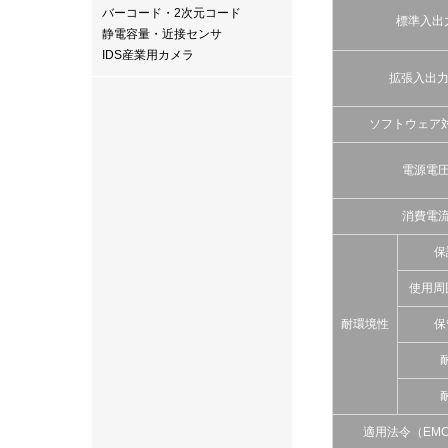
バーコード・2次元コード
標準入出
静電容量・近接センサ
IDS産業用カメラ
拡張入出
ソフトウェア
電源電
消費電
保
使用周
耐環境性
保
適用法令（EMC