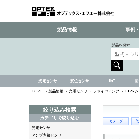
製品情報
事例
製品を探す
光電センサ
変位センサ
IIoT
画
HOME
製品情報
光電センサ
ファイバアンプ
D12R
絞り込み検索
カテゴリで絞り込む
カタログ
取
光電センサ
アンプ内蔵センサ