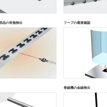
部品の有無検出
フープの着座確認
巻線機の金線検出