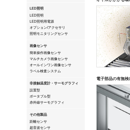
LED照明
LED照明
LED照明用電源
オプション/アクセサリ
照明モニタリングセンサ
画像センサ
簡単操作画像センサ
マルチカメラ画像センサ
オールインワン画像センサ
ラベル検査システム
電子部品の有無検
非接触温度計・サーモグラフィ
設置型
ポータブル型
赤外線サーモグラフィ
その他製品
距離センサ
超音波センサ