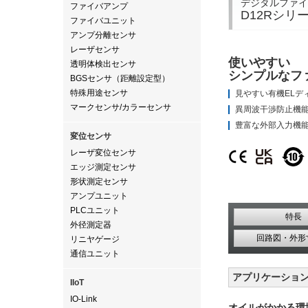
デジタルファイ
ファイバアンプ
D12Rシリ
ファイバユニット
アンプ分離センサ
レーザセンサ
使いやすい
透明体検出センサ
シンプルなフ
BGSセンサ（距離設定型）
特殊用途センサ
見やすい有機ELデ
マークセンサ/カラーセンサ
異周波干渉防止機
豊富な外部入力機
変位センサ
レーザ変位センサ
エッジ測定センサ
形状測定センサ
アンプユニット
PLCユニット
特長
外径測定器
回路図・外形
リニヤゲージ
通信ユニット
アプリケーショ
IIoT
IO-Link
オイルがかかる環