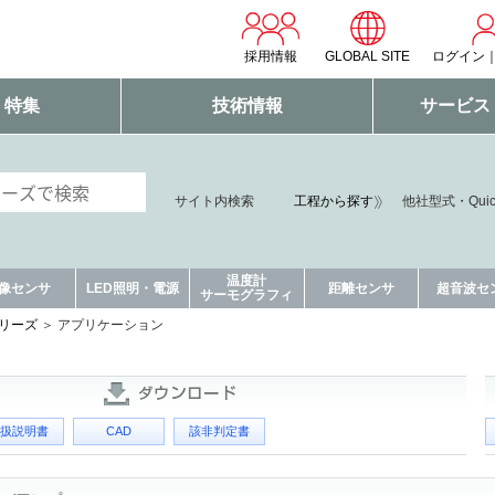
採用情報
GLOBAL SITE
ログイン
・特集
技術情報
サービス
サイト内検索
工程から探す
他社型式・Qui
温度計
像センサ
LED照明・電源
距離センサ
超音波セ
サーモグラフィ
シリーズ
アプリケーション
扱説明書
CAD
該非判定書