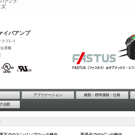
バアンプ
ーズ
ァイバアンプ
ィスプレイ
能を搭載
能
アプリケーション
種類・標準価格・仕様
寸法図
ン
境下でのエンジンブロック検出
高温化でのビンの検出