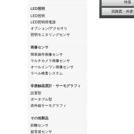
特長
LED照明
回路図・外形
LED照明
LED照明用電源
オプション/アクセサリ
照明モニタリングセンサ
画像センサ
簡単操作画像センサ
マルチカメラ画像センサ
オールインワン画像センサ
ラベル検査システム
非接触温度計・サーモグラフィ
設置型
ポータブル型
赤外線サーモグラフィ
その他製品
距離センサ
超音波センサ