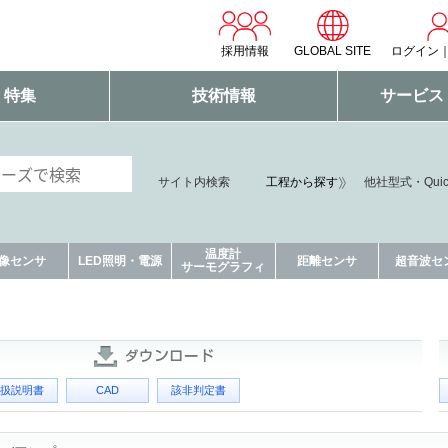
採用情報
GLOBAL SITE
ログイン
・特集
技術情報
サービス
サイト内検索
工程から探す
他社型式・Qui
温度計
像センサ
LED照明・電源
距離センサ
超音波セ
サーモグラフィ
扱説明書
CAD
該非判定書