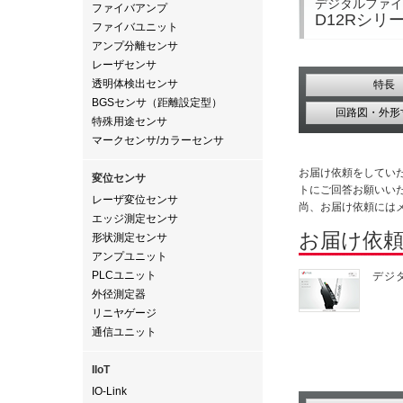
デジタルファイ
ファイバアンプ
D12Rシリ
ファイバユニット
アンプ分離センサ
レーザセンサ
透明体検出センサ
特長
BGSセンサ（距離設定型）
回路図・外形
特殊用途センサ
マークセンサ/カラーセンサ
お届け依頼をしてい
変位センサ
トにご回答お願いい
レーザ変位センサ
尚、お届け依頼には
エッジ測定センサ
お届け依
形状測定センサ
アンプユニット
PLCユニット
デジ
外径測定器
リニヤゲージ
通信ユニット
IIoT
IO-Link