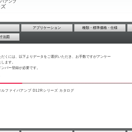
バアンプ
ーズ
アプリケーション
種類・標準価格・仕様
寸法図
ただくには、以下よりデータをご選択いただき、お手数ですがアンケー
たします。
メンバー登録が必要です。
頼
タルファイバアンプ D12Rシリーズ カタログ