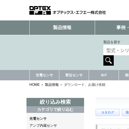
製品情報
事例
製品を探す
光電センサ
変位センサ
IIoT
画
HOME
製品情報
ダウンロード、お届け依頼
絞り込み検索
カテゴリで絞り込む
カタログ
取
光電センサ
アンプ内蔵センサ