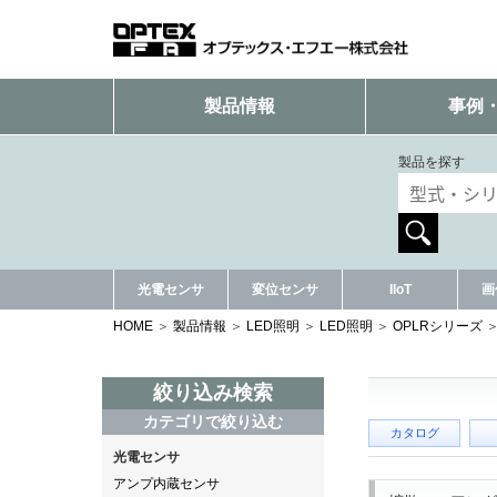
製品情報
事例
製品を探す
光電センサ
変位センサ
IIoT
画
HOME
製品情報
LED照明
LED照明
OPLRシリーズ
絞り込み検索
カテゴリで絞り込む
カタログ
光電センサ
アンプ内蔵センサ