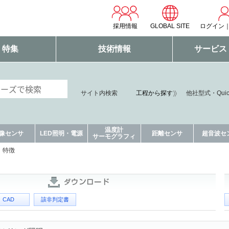
採用情報
GLOBAL SITE
ログイン
・特集
技術情報
サービス
サイト内検索
工程から探す
他社型式・Qui
温度計
像センサ
LED照明・電源
距離センサ
超音波セ
サーモグラフィ
特徴
CAD
該非判定書