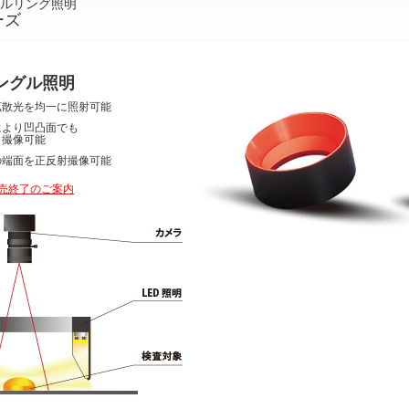
ルリング照明
ーズ
ングル照明
拡散光を均一に照射可能
により凹凸面でも
く撮像可能
の端面を正反射撮像可能
販売終了のご案内