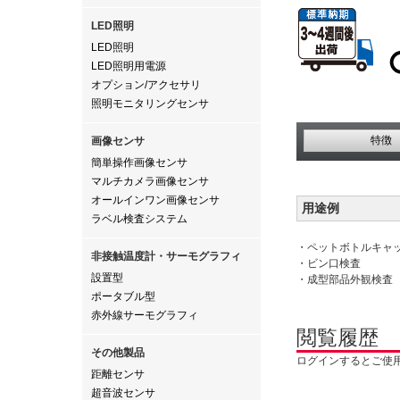
LED照明
LED照明
LED照明用電源
オプション/アクセサリ
照明モニタリングセンサ
特徴
画像センサ
簡単操作画像センサ
マルチカメラ画像センサ
オールインワン画像センサ
用途例
ラベル検査システム
・ペットボトルキャ
非接触温度計・サーモグラフィ
・ビン口検査
設置型
・成型部品外観検査
ポータブル型
赤外線サーモグラフィ
閲覧履歴
その他製品
ログインするとご使
距離センサ
超音波センサ