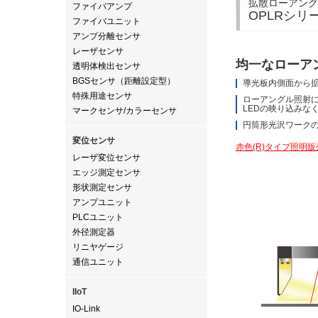
拡散ローアング
ファイバアンプ
OPLRシリ
ファイバユニット
アンプ分離センサ
レーザセンサ
均一なローア
透明体検出センサ
BGSセンサ（距離設定型）
導光板内側面から
特殊用途センサ
ローアングル照射
LEDの映り込みな
マークセンサ/カラーセンサ
円筒形光沢ワーク
変位センサ
赤色(R)タイプ照明
レーザ変位センサ
エッジ測定センサ
形状測定センサ
アンプユニット
PLCユニット
外径測定器
リニヤゲージ
通信ユニット
IIoT
IO-Link