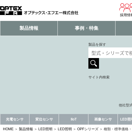
採用情
製品情報
事例・特集
製品を探す
サイト内検索
他社型式
光電センサ
変位センサ
IIoT
画像センサ
LED
HOME
製品情報
LED照明
LED照明
OPFシリーズ
種類・標準価格・