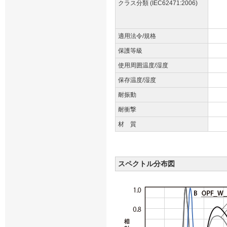
クラス分類 (IEC62471:2006)
適用法令/規格
保護等級
使用周囲温度/湿度
保存温度/湿度
耐振動
耐衝撃
材 質
スペクトル分布図