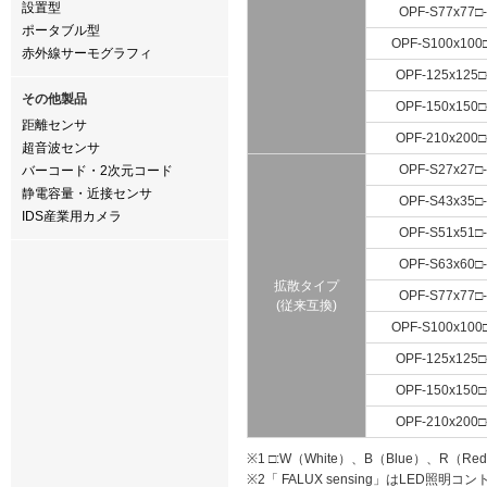
設置型
OPF-S77x77□
ポータブル型
OPF-S100x100
赤外線サーモグラフィ
OPF-125x125□
その他製品
OPF-150x150□
距離センサ
OPF-210x200□
超音波センサ
OPF-S27x27□
バーコード・2次元コード
静電容量・近接センサ
OPF-S43x35□
IDS産業用カメラ
OPF-S51x51□
OPF-S63x60□
拡散タイプ
OPF-S77x77□
(従来互換)
OPF-S100x100
OPF-125x125□
OPF-150x150□
OPF-210x200□
※1 □:W（White）、B（Blue）、R（Re
※2「 FALUX sensing」はLED