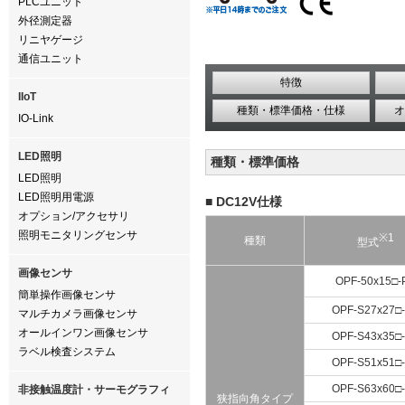
PLCユニット
外径測定器
リニヤゲージ
通信ユニット
特徴
IIoT
種類・標準価格・仕様
オ
IO-Link
LED照明
種類・標準価格
LED照明
LED照明用電源
■ DC12V仕様
オプション/アクセサリ
照明モニタリングセンサ
※1
種類
型式
画像センサ
OPF-50x15□-
簡単操作画像センサ
OPF-S27x27□
マルチカメラ画像センサ
オールインワン画像センサ
OPF-S43x35□
ラベル検査システム
OPF-S51x51□
OPF-S63x60□
非接触温度計・サーモグラフィ
狭指向角タイプ