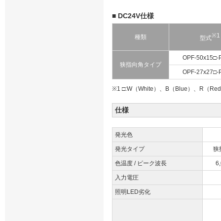
■ DC24V仕様
※1
種類
型式
OPF-50x15□-
狭指向角タイプ
OPF-27x27□-
※1 □:W（White）、B（Blue）、R（Re
仕様
発光色
発光タイプ
狭
色温度 / ピーク波長
6
入力電圧
照明LED劣化