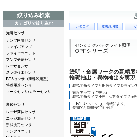
絞り込み検索
カテゴリで絞り込む
カタログ
取扱説明書
C
光電センサ
アンプ内蔵センサ
センシングバックライト照明
ファイバアンプ
OPFシリーズ
ファイバユニット
アンプ分離センサ
レーザセンサ
透明・金属ワークの高精度
透明体検出センサ
輪郭抽出・異物検出を実現
BGSセンサ（距離設定型）
特殊用途センサ
狭指向角タイプと拡散タイプをライン
マークセンサ/カラーセンサ
輝度アップ（従来比）
狭指向角タイプ:4倍 拡散タイプ:2.5倍
「FALUX sensing」搭載により、
変位センサ
長期的な輝度安定を実現
レーザ変位センサ
エッジ測定センサ
形状測定センサ
アンプユニット