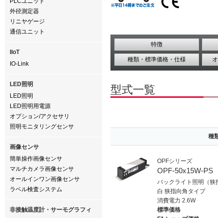
PLCユニット
外径測定器
リニヤゲージ
通信ユニット
特徴
IIoT
種類・標準価格・仕様
オ
IO-Link
LED照明
型式一覧
LED照明
LED照明用電源
オプション/アクセサリ
照明モニタリングセンサ
種
画像センサ
簡単操作画像センサ
OPFシリーズ
マルチカメラ画像センサ
OPF-50x15W-PS
オールインワン画像センサ
バックライト照明（狭指
ラベル検査システム
白 狭指向角タイプ
消費電力 2.6W
非接触温度計・サーモグラフィ
標準価格