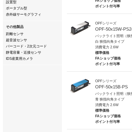
FAショップ価格
設置型
ポイント付与率
ポータブル型
赤外線サーモグラフィ
OPFシリーズ
その他製品
OPF-50x15W-PS2
距離センサ
バックライト照明（狭指
超音波センサ
白 狭指向角タイプ
バーコード・2次元コード
消費電力 2.6W
静電容量・近接センサ
標準価格
FAショップ価格
IDS産業用カメラ
ポイント付与率
OPFシリーズ
OPF-50x15B-PS
バックライト照明（狭指
青 狭指向角タイプ
消費電力 2.6W
標準価格
FAショップ価格
ポイント付与率