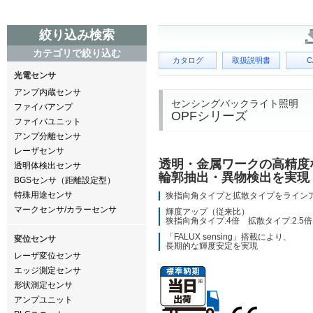
絞り込み検索
カテゴリで絞り込む
カタログ
取扱説明書
C
光電センサ
アンプ内蔵センサ
センシングバックライト照明
ファイバアンプ
OPFシリーズ
ファイバユニット
アンプ分離センサ
レーザセンサ
透明・金属ワークの高精度
透明体検出センサ
輪郭抽出・異物検出を実現
BGSセンサ（距離設定型）
特殊用途センサ
狭指向角タイプと拡散タイプをライン
マークセンサ/カラーセンサ
輝度アップ（従来比）
狭指向角タイプ:4倍 拡散タイプ:2.5倍
「FALUX sensing」搭載により、
変位センサ
長期的な輝度安定を実現
レーザ変位センサ
エッジ測定センサ
形状測定センサ
アンプユニット