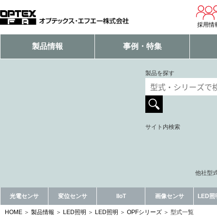
採用情
製品情報
事例・特集
製品を探す
サイト内検索
他社型式
光電センサ
変位センサ
IIoT
画像センサ
LED
HOME
製品情報
LED照明
LED照明
OPFシリーズ
型式一覧