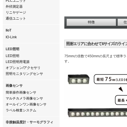
PLCユニット
外径測定器
リニヤゲージ
通信ユニット
特徴
仕
IIoT
IO-Link
照射エリアに合わせて6サイズのライ
LED照明
LED照明
75mmの倍数で450mmの長尺まで標準
す。
LED照明用電源
オプション/アクセサリ
照明モニタリングセンサ
画像センサ
簡単操作画像センサ
マルチカメラ画像センサ
オールインワン画像センサ
ラベル検査システム
非接触温度計・サーモグラフィ