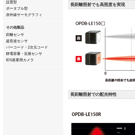
設置型
長距離照射でも高照度を実現
ポータブル型
赤外線サーモグラフィ
その他製品
距離センサ
超音波センサ
バーコード・2次元コード
静電容量・近接センサ
IDS産業用カメラ
長距離照射での配光特性