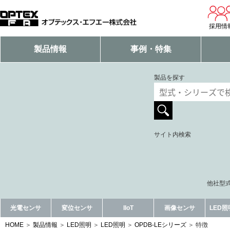
採用情
製品情報
事例・特集
製品を探す
サイト内検索
他社型式
光電センサ
変位センサ
IIoT
画像センサ
LED
HOME
製品情報
LED照明
LED照明
OPDB-LEシリーズ
特徴