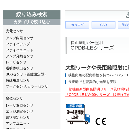
絞り込み検索
カテゴリで絞り込む
カタログ
CAD
該非
光電センサ
アンプ内蔵センサ
長距離用バー照明
ファイバアンプ
OPDB-LEシリーズ
ファイバユニット
アンプ分離センサ
レーザセンサ
大型ワークや長距離照射に
透明体検出センサ
BGSセンサ（距離設定型）
狭指向角の配向特性を持つハイパワーL
特殊用途センサ
長距離でも驚異的な光量を実現
マークセンサ/カラーセンサ
一部機種新型白色照明リリース及び現行
「OPDB-LE UV400シリーズ」販売終
変位センサ
レーザ変位センサ
エッジ測定センサ
形状測定センサ
アンプユニット