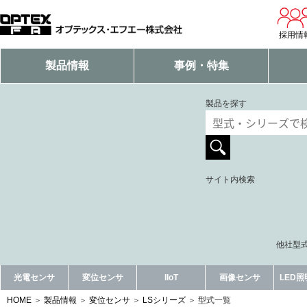
採用情
製品情報
事例・特集
製品を探す
サイト内検索
他社型式
光電センサ
変位センサ
IIoT
画像センサ
LED
HOME
製品情報
変位センサ
LSシリーズ
型式一覧