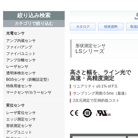
絞り込み検索
カテゴリで絞り込む
カタログ
技術資料
取扱
光電センサ
アンプ内蔵センサ
形状測定センサ
ファイバアンプ
LSシリーズ
ファイバユニット
アンプ分離センサ
レーザセンサ
高さと幅を、ライン光で
透明体検出センサ
高速・高精度測定
BGSセンサ（距離設定型）
特殊用途センサ
リニアリティ ±0.1% of F.S.
マークセンサ/カラーセンサ
サンプリング周期 0.5ms（最速）
2次元測定で圧倒的低コスト
変位センサ
レーザ変位センサ
エッジ測定センサ
形状測定センサ
アンプユニット