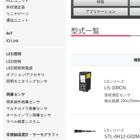
PLCユニット
特長
外径測定器
アプリケーション
リニヤゲージ
通信ユニット
型式一覧
IIoT
IO-Link
LED照明
種
LED照明
LED照明用電源
オプション/アクセサリ
照明モニタリングセンサ
LSシリーズ
LS-100CN
画像センサ
形状測定センサ
検出範囲 100±25mm
簡単操作画像センサ
マルチカメラ画像センサ
オールインワン画像センサ
ラベル検査システム
LSシリーズ
非接触温度計・サーモグラフィ
STL-0H12-G02M