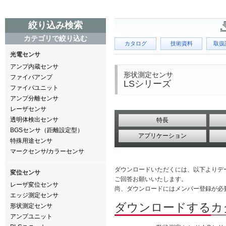
絞り込み検索
カテゴリで絞り込む
カタログ
技術資料
取扱
光電センサ
アンプ内蔵センサ
形状測定センサ
ファイバアンプ
LSシリーズ
ファイバユニット
アンプ分離センサ
レーザセンサ
透明体検出センサ
特長
BGSセンサ（距離設定型）
アプリケーション
特殊用途センサ
マークセンサ/カラーセンサ
ダウンロードいただくには、以下よりデ
変位センサ
ご回答お願いいたします。
レーザ変位センサ
尚、ダウンロードにはメンバー登録が必
エッジ測定センサ
ダウンロードするカ
形状測定センサ
アンプユニット