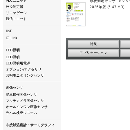
PLCユニット
形状測定センサ LSシリ
外径測定器
2025年版 (6.47 MB)
リニヤゲージ
通信ユニット
IIoT
IO-Link
特長
LED照明
アプリケーション
LED照明
LED照明用電源
オプション/アクセサリ
照明モニタリングセンサ
画像センサ
簡単操作画像センサ
マルチカメラ画像センサ
オールインワン画像センサ
ラベル検査システム
非接触温度計・サーモグラフィ