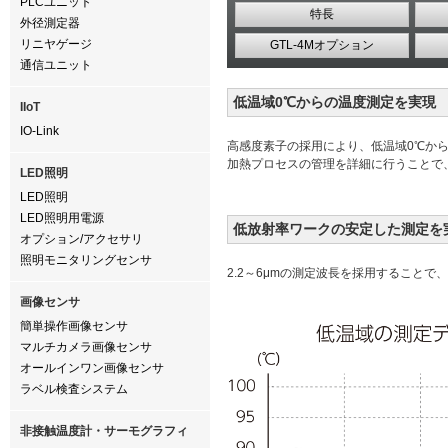
PLCユニット
特長
外径測定器
リニヤゲージ
GTL-4Mオプション
通信ユニット
低温域0℃からの温度測定を実現
IIoT
IO-Link
高感度素子の採用により、低温域0℃か
加熱プロセスの管理を詳細に行うことで
LED照明
LED照明
LED照明用電源
低放射率ワークの安定した測定を
オプション/アクセサリ
照明モニタリングセンサ
2.2～6μmの測定波長を採用すること
画像センサ
簡単操作画像センサ
マルチカメラ画像センサ
オールインワン画像センサ
ラベル検査システム
非接触温度計・サーモグラフィ