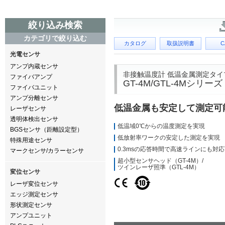
絞り込み検索
カテゴリで絞り込む
カタログ
取扱説明書
C
光電センサ
アンプ内蔵センサ
非接触温度計 低温金属測定タイ
ファイバアンプ
GT-4M/GTL-4Mシリーズ
ファイバユニット
アンプ分離センサ
低温金属も安定して測定可
レーザセンサ
透明体検出センサ
低温域0℃からの温度測定を実現
BGSセンサ（距離設定型）
低放射率ワークの安定した測定を実現
特殊用途センサ
0.3msの応答時間で高速ラインにも対
マークセンサ/カラーセンサ
超小型センサヘッド（GT-4M）/
ツインレーザ照準（GTL-4M）
変位センサ
レーザ変位センサ
エッジ測定センサ
形状測定センサ
アンプユニット