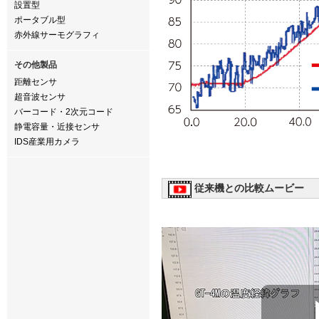
設置型
ポータブル型
赤外線サーモグラフィ
その他製品
距離センサ
超音波センサ
バーコード・2次元コード
静電容量・近接センサ
IDS産業用カメラ
従来機との比較ムービー