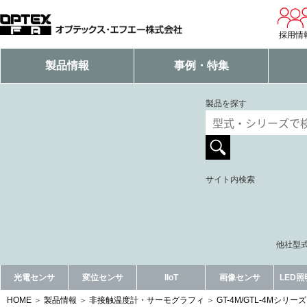
採用情
製品情報
事例・特集
製品を探す
サイト内検索
他社型式
光電センサ
変位センサ
IIoT
画像センサ
LED
HOME
製品情報
非接触温度計・サーモグラフィ
GT-4M/GTL-4Mシリーズ