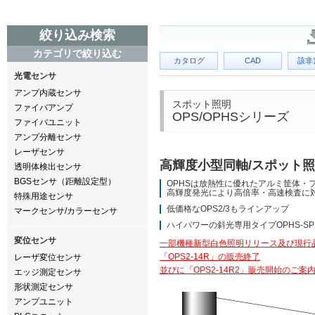
絞り込み検索
カテゴリで絞り込む
カタログ
CAD
該非
光電センサ
アンプ内蔵センサ
スポット照明
ファイバアンプ
OPS/OPHSシリーズ
ファイバユニット
アンプ分離センサ
レーザセンサ
高輝度小型同軸/スポット
透明体検出センサ
BGSセンサ（距離設定型）
OPHSは放熱性に優れたアルミ筐体・
高輝度発光により高倍率・高速検査に
特殊用途センサ
低価格なOPS2/3もラインアップ
マークセンサ/カラーセンサ
ハイパワーの斜光専用タイプOPHS-S
変位センサ
一部機種新型白色照明リリース及び現行
「OPS2-14R」の販売終了
レーザ変位センサ
並びに「OPS2-14R2」販売開始のご案
エッジ測定センサ
形状測定センサ
アンプユニット