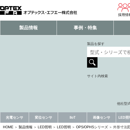
採用情
製品情報
事例・特集
製品を探す
サイト内検索
他社型式
光電センサ
変位センサ
IIoT
画像センサ
LED
HOME
製品情報
LED照明
LED照明
OPS/OPHSシリーズ
外形寸法