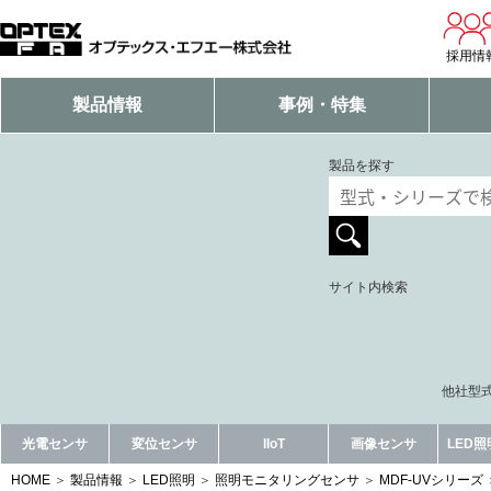
採用情
製品情報
事例・特集
製品を探す
サイト内検索
他社型式
光電センサ
変位センサ
IIoT
画像センサ
LED
HOME
製品情報
LED照明
照明モニタリングセンサ
MDF-UVシリーズ