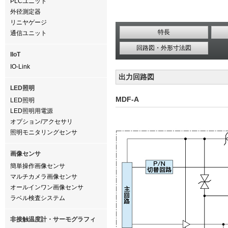
PLCユニット
外径測定器
リニヤゲージ
特長
通信ユニット
回路図・外形寸法図
IIoT
IO-Link
出力回路図
LED照明
MDF-A
LED照明
LED照明用電源
オプション/アクセサリ
照明モニタリングセンサ
画像センサ
簡単操作画像センサ
マルチカメラ画像センサ
オールインワン画像センサ
ラベル検査システム
非接触温度計・サーモグラフィ