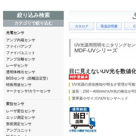
絞り込み検索
カテゴリで絞り込む
カタログ
取扱説明書
C
光電センサ
アンプ内蔵センサ
UV光源用照明モニタリングセン
ファイバアンプ
MDF-UVシリーズ
ファイバユニット
アンプ分離センサ
レーザセンサ
目に見えないUV光を数値
透明体検出センサ
BGSセンサ（距離設定型）
UV光源の劣化検知や明るさ管理が可能
特殊用途センサ
マークセンサ/カラーセンサ
波長：250～400nmのUV光の検出が可
業界最小サイズのUVセンサヘッド
変位センサ
レーザ変位センサ
エッジ測定センサ
形状測定センサ
アンプユニット