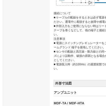
接続について
■ ケーブルの配線をするときは必ず電源
ださい。通電中に着脱すると故障や感電
■ 外部入力をご使用にならない時はリー
テープを巻くなどして、他の端子と接続
い。
注意事項
■ 電源にスイッチングレギュレーターを
ームグランド 端子を接地してください。
■ センサの配線と高圧線・動力線との同
ズにより誤動作、破損の原因となる場合
としてください。
■ 電源投入時（約100ms）の過渡状態
い。
外形寸法図
アンプユニット
MDF-TA / MDF-HTA