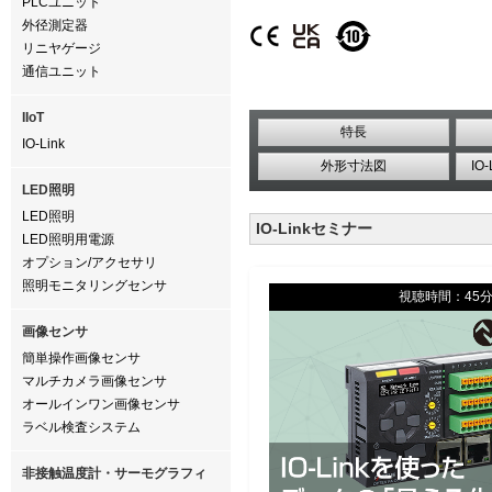
PLCユニット
外径測定器
リニヤゲージ
通信ユニット
IIoT
特長
IO-Link
外形寸法図
IO
LED照明
LED照明
IO-Linkセミナー
LED照明用電源
オプション/アクセサリ
照明モニタリングセンサ
視聴時間：45
画像センサ
簡単操作画像センサ
マルチカメラ画像センサ
オールインワン画像センサ
ラベル検査システム
非接触温度計・サーモグラフィ