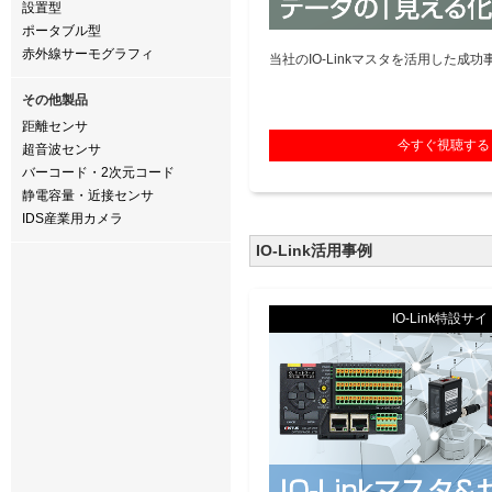
設置型
ポータブル型
赤外線サーモグラフィ
当社のIO-Linkマスタを活用した成
その他製品
距離センサ
今すぐ視聴する
超音波センサ
バーコード・2次元コード
静電容量・近接センサ
IDS産業用カメラ
IO-Link活用事例
IO-Link特設サイ