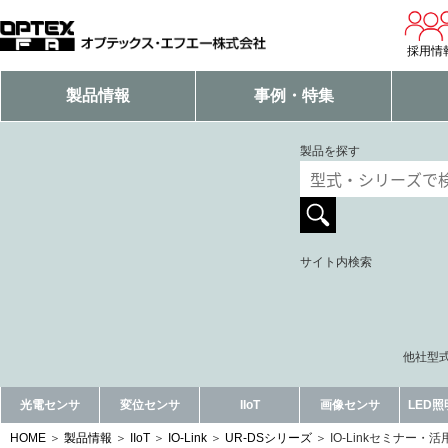
採用情
製品情報
事例・特集
製品を探す
サイト内検索
他社型式
光電センサ
変位センサ
IIoT
画像センサ
LED
HOME
製品情報
IIoT
IO-Link
UR-DSシリーズ
IO-Linkセミナー・