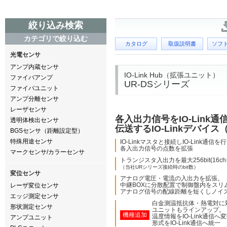
絞り込み検索
カテゴリで絞り込む
カタログ
取扱説明書
ソフ
光電センサ
アンプ内蔵センサ
IO-Link Hub（拡張ユニット）
ファイバアンプ
UR-DSシリーズ
ファイバユニット
アンプ分離センサ
レーザセンサ
各入出力信号をIO-Link
透明体検出センサ
伝送するIO-Linkデバイス（I
BGSセンサ（距離設定型）
特殊用途センサ
IO-Linkマスタと接続しIO-Link通信を行う
各入出力信号の点数を拡張
マークセンサ/カラーセンサ
トランジスタ入出力を最大256bit(16ch
（当社URシリーズ接続時のbit数）
変位センサ
アナログ電圧・電流の入出力を拡張。
中継BOXに分散配置で制御盤内をスリ
レーザ変位センサ
アナログ信号の配線距離を短くしノイ
エッジ測定センサ
白金測温抵抗体・熱電対に
形状測定センサ
ユニットもラインアップ。
機種追加
温度情報をIO-Link通信
アンプユニット
形式をIO-Link通信へ統一