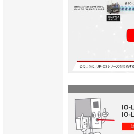
IO
IO