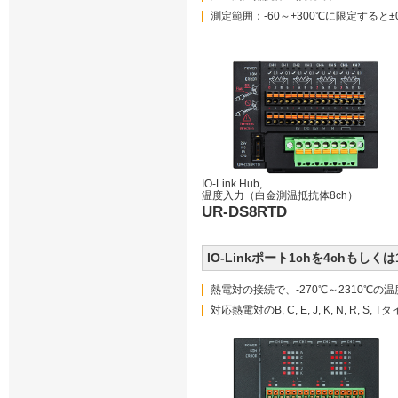
測定範囲：-60～+300℃に限定すると
IO-Link Hub,
温度入力（白金測温抵抗体8ch）
UR-DS8RTD
IO-Linkポート1chを4chも
熱電対の接続で、-270℃～2310℃の温
対応熱電対のB, C, E, J, K, N, R, S,