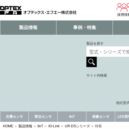
採用情
製品情報
事例・特集
製品を探す
サイト内検索
他社型式
光電センサ
変位センサ
IIoT
画像センサ
LED
HOME
製品情報
IIoT
IO-Link
UR-DSシリーズ
特長