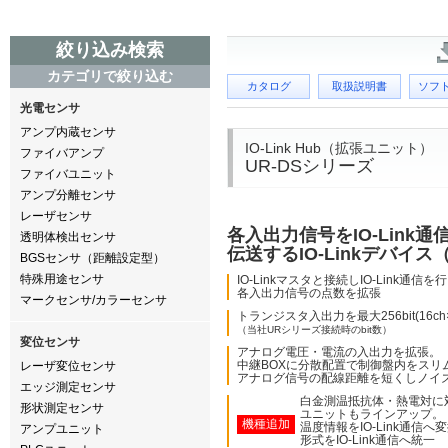
絞り込み検索
カテゴリで絞り込む
カタログ
取扱説明書
ソフ
光電センサ
アンプ内蔵センサ
IO-Link Hub（拡張ユニット）
ファイバアンプ
UR-DSシリーズ
ファイバユニット
アンプ分離センサ
レーザセンサ
各入出力信号をIO-Link
透明体検出センサ
伝送するIO-Linkデバイス（I
BGSセンサ（距離設定型）
特殊用途センサ
IO-Linkマスタと接続しIO-Link通信を行う
各入出力信号の点数を拡張
マークセンサ/カラーセンサ
トランジスタ入出力を最大256bit(16ch
（当社URシリーズ接続時のbit数）
変位センサ
アナログ電圧・電流の入出力を拡張。
中継BOXに分散配置で制御盤内をスリ
レーザ変位センサ
アナログ信号の配線距離を短くしノイ
エッジ測定センサ
白金測温抵抗体・熱電対に
形状測定センサ
ユニットもラインアップ。
機種追加
温度情報をIO-Link通信
アンプユニット
形式をIO-Link通信へ統一