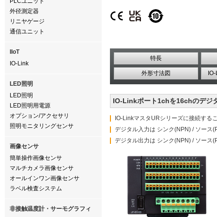
PLCユニット
外径測定器
リニヤゲージ
通信ユニット
IIoT
特長
IO-Link
外形寸法図
IO
LED照明
LED照明
IO-Linkポート1chを16chの
LED照明用電源
オプション/アクセサリ
IO-LinkマスタURシリーズに接続すること
照明モニタリングセンサ
デジタル入力は シンク(NPN) / ソース
デジタル出力は シンク(NPN) / ソース
画像センサ
簡単操作画像センサ
マルチカメラ画像センサ
オールインワン画像センサ
ラベル検査システム
非接触温度計・サーモグラフィ