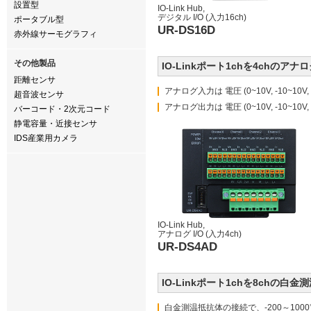
設置型
IO-Link Hub,
デジタル I/O (入力16ch)
ポータブル型
UR-DS16D
赤外線サーモグラフィ
その他製品
IO-Linkポート1chを4chのア
距離センサ
アナログ入力は 電圧 (0~10V, -10~10V, 
超音波センサ
アナログ出力は 電圧 (0~10V, -10~10V,
バーコード・2次元コード
静電容量・近接センサ
IDS産業用カメラ
IO-Link Hub,
アナログ I/O (入力4ch)
UR-DS4AD
IO-Linkポート1chを8chの
白金測温抵抗体の接続で、-200～1000