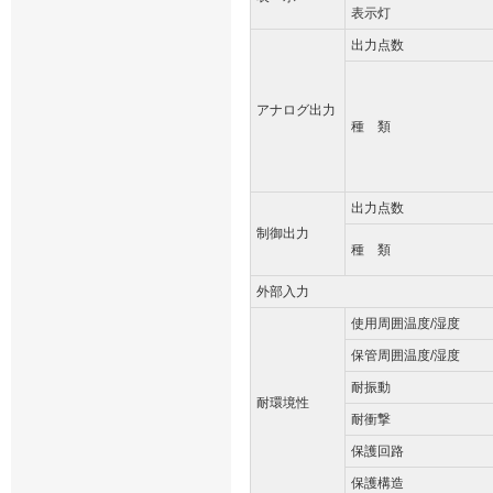
表示灯
出力点数
アナログ出力
種 類
出力点数
制御出力
種 類
外部入力
使用周囲温度/湿度
保管周囲温度/湿度
耐振動
耐環境性
耐衝撃
保護回路
保護構造