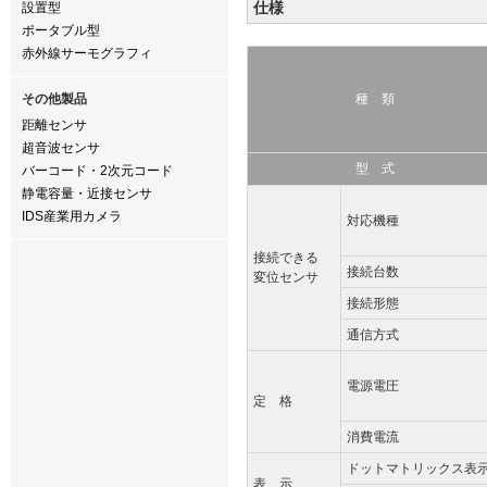
仕様
設置型
ポータブル型
赤外線サーモグラフィ
その他製品
種 類
距離センサ
超音波センサ
型 式
バーコード・2次元コード
静電容量・近接センサ
IDS産業用カメラ
対応機種
接続できる
接続台数
変位センサ
接続形態
通信方式
電源電圧
定 格
消費電流
ドットマトリックス表
表 示