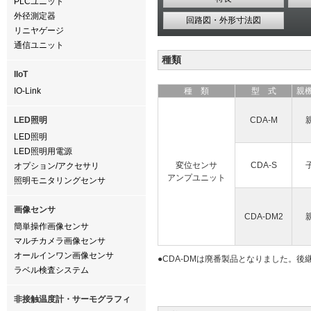
PLCユニット
外径測定器
回路図・外形寸法図
リニヤゲージ
通信ユニット
種類
IIoT
IO-Link
種 類
型 式
親機
LED照明
CDA-M
LED照明
LED照明用電源
変位センサ
CDA-S
オプション/アクセサリ
アンプユニット
照明モニタリングセンサ
画像センサ
CDA-DM2
簡単操作画像センサ
マルチカメラ画像センサ
オールインワン画像センサ
●CDA-DMは廃番製品となりました。後
ラベル検査システム
非接触温度計・サーモグラフィ