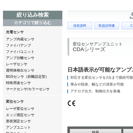
絞り込み検索
カテゴリで絞り込む
技術資料
取扱説明書
C
光電センサ
アンプ内蔵センサ
変位センサアンプユニット
ファイバアンプ
CDAシリーズ
ファイバユニット
アンプ分離センサ
レーザセンサ
日本語表示が可能なアンプ
透明体検出センサ
BGSセンサ（距離設定型）
対応する変位センサを2台まで接続可能
特殊用途センサ
厚みや段差、幅などの演算が可能
マークセンサ/カラーセンサ
アナログ出力、制御出力を装備
変位センサ
レーザ変位センサ
エッジ測定センサ
形状測定センサ
アンプユニット
特長