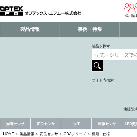
採用情
製品情報
事例・特集
製品を探す
サイト内検索
他社型式
光電センサ
変位センサ
IIoT
画像センサ
LED
HOME
製品情報
変位センサ
CDAシリーズ
種類・仕様