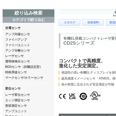
絞り込み検索
カテゴリで絞り込む
カタログ
技術資料
取扱
光電センサ
アンプ内蔵センサ
有機EL搭載コンパクトレーザ変
ファイバアンプ
CD2Sシリーズ
ファイバユニット
アンプ分離センサ
レーザセンサ
コンパクトで高精度、
透明体検出センサ
進化した安定測定。
BGSセンサ（距離設定型）
特殊用途センサ
視認性の高い有機ELディスプレイを採
マークセンサ/カラーセンサ
超高感度イメージセンサ「ATMOS」搭
色や材質に左右されず安定測定が可能
変位センサ
レーザ変位センサ
エッジ測定センサ
形状測定センサ
アンプユニット