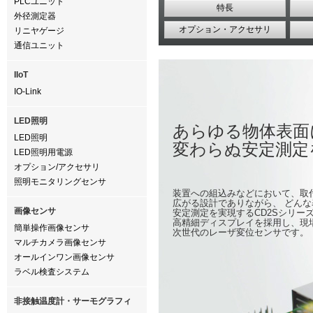
PLCユニット
特長
外径測定器
オプション・アクセサリ
リニヤゲージ
通信ユニット
IIoT
IO-Link
LED照明
あらゆる物体表面
LED照明
変わらぬ安定測定
LED照明用電源
オプション/アクセサリ
照明モニタリングセンサ
装置への組込みなどにおいて、取
広がる設計でありながら、 どん
画像センサ
安定測定を実現するCD2Sシリー
高精細ディスプレイを採用し、現
簡単操作画像センサ
次世代のレーザ変位センサです。
マルチカメラ画像センサ
オールインワン画像センサ
ラベル検査システム
非接触温度計・サーモグラフィ