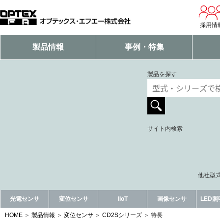
採用情
製品情報
事例・特集
製品を探す
サイト内検索
他社型式
光電センサ
変位センサ
IIoT
画像センサ
LED
HOME
製品情報
変位センサ
CD2Sシリーズ
特長