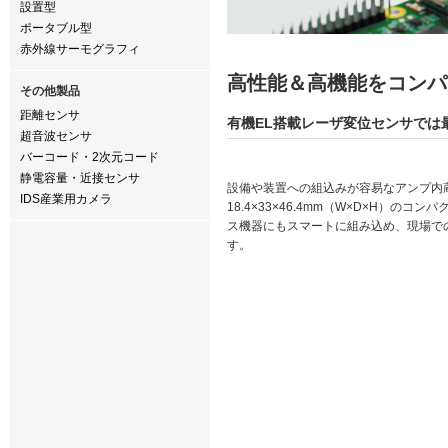
設置型
ポータブル型
赤外線サーモグラフィ
高性能＆高機能をコンパ
その他製品
距離センサ
有機EL搭載レーザ変位センサでは
超音波センサ
バーコード・2次元コード
静電容量・近接センサ
設備や装置への組込みが容易なアンプ内
IDS産業用カメラ
18.4×33×46.4mm（W×D×H）のコ
ス機器にもスマートに組み込め、現場で
す。