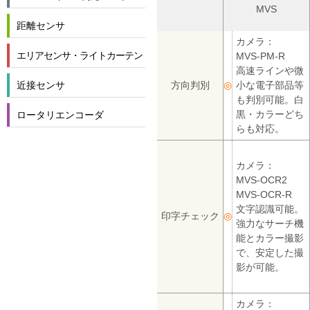
MVS
距離センサ
カメラ：
エリアセンサ・ライトカーテン
MVS-PM-R
高速ラインや微
近接センサ
方向判別
◎
小な電子部品等
も判別可能。白
黒・カラーどち
ロータリエンコーダ
らも対応。
カメラ：
MVS-OCR2
MVS-OCR-R
文字認識可能。
印字チェック
◎
強力なサーチ機
能とカラー撮影
で、安定した撮
影が可能。
カメラ：