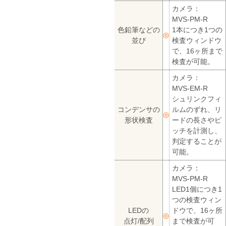
カメラ：
MVS-PM-R
色鉛筆などの
1本につき1つの
◎
並び
検査ウィンドウ
で、16ヶ所まで
検査が可能。
カメラ：
MVS-EM-R
シュリンクフィ
コンデンサの
ルムのずれ、リ
◎
形状検査
ードの長さやピ
ッチを計測し、
判定することが
可能。
カメラ：
MVS-PM-R
LED1個につき1
つの検査ウィン
LEDの
ドウで、16ヶ所
◎
点灯/配列
まで検査が可