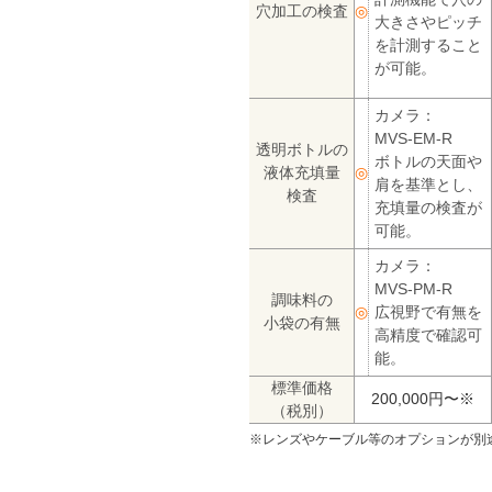
穴加工の検査
◎
大きさやピッチ
を計測すること
が可能。
カメラ：
MVS-EM-R
透明ボトルの
ボトルの天面や
液体充填量
◎
肩を基準とし、
検査
充填量の検査が
可能。
カメラ：
MVS-PM-R
調味料の
◎
広視野で有無を
小袋の有無
高精度で確認可
能。
標準価格
200,000円〜※
（税別）
※レンズやケーブル等のオプションが別