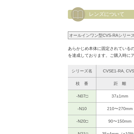
レンズについて
オールインワン型CVS-RAシリー
あらかじめ本体に固定されているの
を達成しております。ご購入時に
シリーズ名
CVSE1-RA, CVS
枝 番
距 離
-N07□
37±1mm
-N10
210〜270mm
-N20□
90〜150mm
-N21□
35±4mm（±10