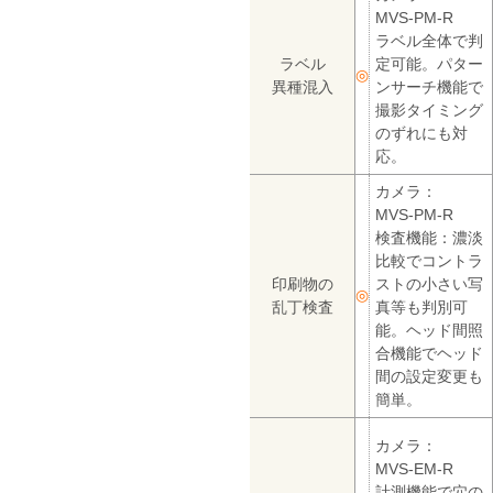
MVS-PM-R
ラベル全体で判
ラベル
定可能。パター
◎
異種混入
ンサーチ機能で
撮影タイミング
のずれにも対
応。
カメラ：
MVS-PM-R
検査機能：濃淡
比較でコントラ
印刷物の
ストの小さい写
◎
乱丁検査
真等も判別可
能。ヘッド間照
合機能でヘッド
間の設定変更も
簡単。
カメラ：
MVS-EM-R
計測機能で穴の