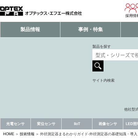
採用情
製品情報
事例・特集
製品を探す
サイト内検索
他社型式
光電センサ
変位センサ
IIoT
画像センサ
LED
HOME
技術情報
外径測定器まるわかりガイド-外径測定器の基礎知識・導入