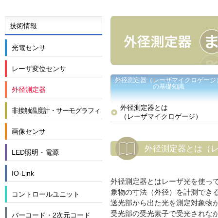
技術情報
光電センサ
レーザ変位センサ
外径測定器（レーザマイクロゲージ
の基礎知識
外径測定器
外径測定器とは
非接触温度計・サーモグラフィ
（レーザマイクロゲージ）
画像センサ
外径測定器とは（
LED照明・電源
IO-Link
外径測定器とはレーザ光を使っ
象物の寸法（外径）を計測でき
コントロールユニット
送光部から出た光を測定対象物
受光部の受光素子で受光されな
バーコード・2次元コード