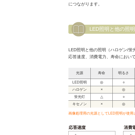
につながります。
LED照明と他の照
LED照明と他の照明（ハロゲン/蛍
応答速度、消費電力、寿命において
光源
寿命
明るさ
LED照明
◎
○
ハロゲン
×
◎
蛍光灯
△
○
キセノン
×
◎
画像処理用の光源としてLED照明が使