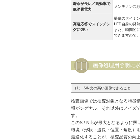
寿命が長い／高効率で
メンテナンス
低消費電力
撮像のタイミン
高速応答でスイッチン
LED自身の発
グに強い
また、瞬間的
できますので
画像処理用照明に
（1） S/N比の高い画像であること
検査画像では検査対象となる特徴
報がシグナル、それ以外はノイズ
す。
このS / N比が最大となるように照
環境（形状・波長・位置・角度）
最適化することが、検査品質の向