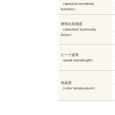
（spectral sensitivity
function）
標準比視感度
（standard luminosity
factor）
ピーク波長
（peak warelength）
色温度
（color temperature）