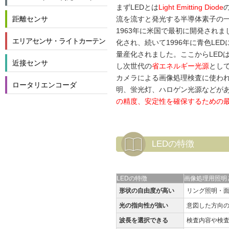
まずLEDとは
Light Emitting Diode
距離センサ
流を流すと発光する半導体素子の
1963年に米国で最初に開発されま
エリアセンサ・ライトカーテン
化され、続いて1996年に青色LE
量産化されました。ここからLED
近接センサ
し次世代の
省エネルギー光源
とし
カメラによる画像処理検査に使われ
ロータリエンコーダ
明、蛍光灯、ハロゲン光源などが
の精度、安定性を確保するための最
LEDの特徴
LEDの特徴
画像処理用照明
形状の自由度が高い
リング照明・
光の指向性が強い
意図した方向
波長を選択できる
検査内容や検査