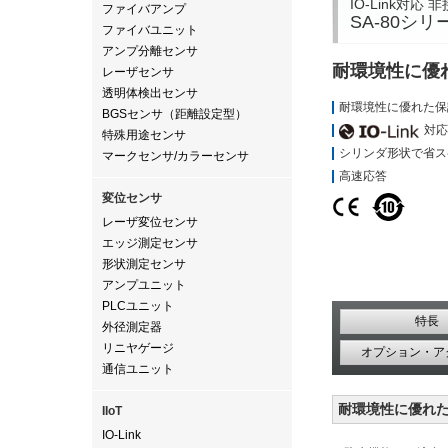
IO-Link対
ファイバアンプ
SA-80シリ
ファイバユニット
アンプ分離センサ
耐環境性に優
レーザセンサ
透明体検出センサ
耐環境性に優れた保護
BGSセンサ（距離設定型）
対応
特殊用途センサ
シリンダ形状で省ス
マークセンサ/カラーセンサ
高速応答
変位センサ
レーザ変位センサ
エッジ測定センサ
形状測定センサ
アンプユニット
PLCユニット
特長
外径測定器
リニヤゲージ
オプション・ア
通信ユニット
耐環境性に優れた
IIoT
IO-Link