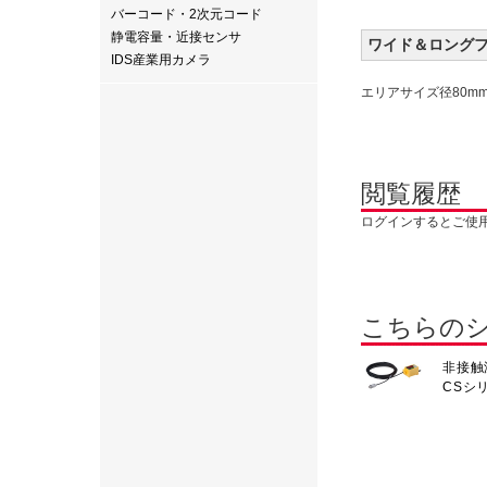
バーコード・2次元コード
静電容量・近接センサ
ワイド＆ロング
IDS産業用カメラ
エリアサイズ径80m
閲覧履歴
ログインするとご使
こちらの
非接触
CSシ