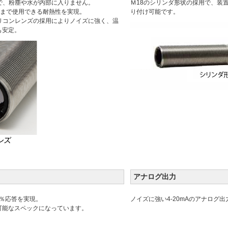
合で、粉塵や水が内部に入りません。
Ｍ18のシリンダ形状の採用で、装
℃まで使用できる耐熱性を実現。
り付け可能です。
シリコンレンズの採用によりノイズに強く、温
も安定。
アナログ出力
90％応答を実現。
ノイズに強い4-20mAのアナログ出
可能なスペックになっています。