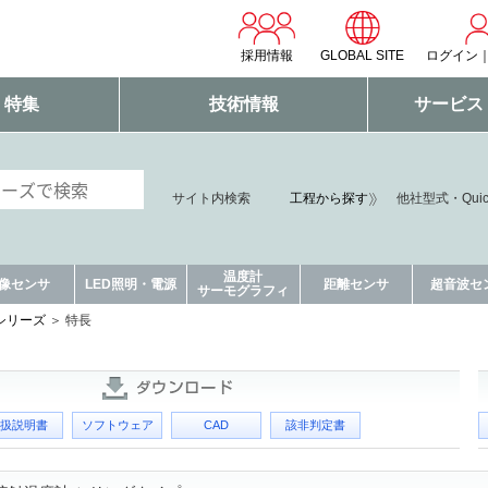
採用情報
GLOBAL SITE
ログイン
・特集
技術情報
サービス
サイト内検索
工程から探す
他社型式・Qui
温度計
像センサ
LED照明・電源
距離センサ
超音波セ
サーモグラフィ
0シリーズ
特長
扱説明書
ソフトウェア
CAD
該非判定書