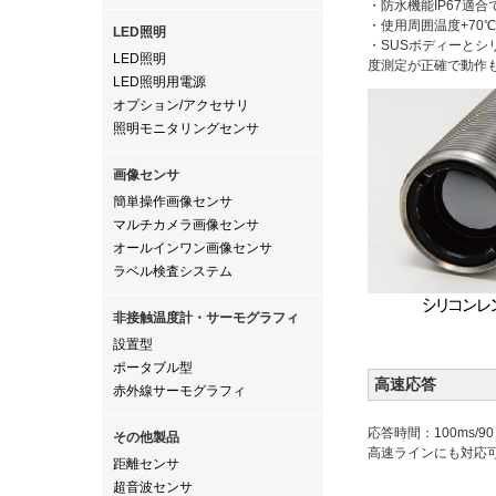
・防水機能IP67適
・使用周囲温度+70
LED照明
・SUSボディーと
LED照明
度測定が正確で動作
LED照明用電源
オプション/アクセサリ
照明モニタリングセンサ
画像センサ
簡単操作画像センサ
マルチカメラ画像センサ
オールインワン画像センサ
ラベル検査システム
非接触温度計・サーモグラフィ
設置型
ポータブル型
高速応答
赤外線サーモグラフィ
応答時間：100ms/
その他製品
高速ラインにも対応
距離センサ
超音波センサ