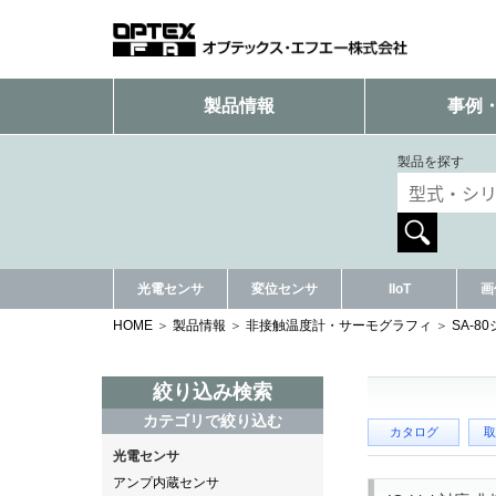
製品情報
事例
製品を探す
光電センサ
変位センサ
IIoT
画
HOME
製品情報
非接触温度計・サーモグラフィ
SA-8
絞り込み検索
カテゴリで絞り込む
カタログ
取
光電センサ
アンプ内蔵センサ