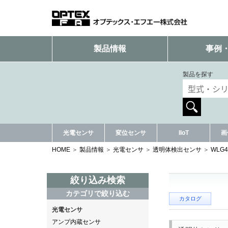
製品情報
事例
製品を探す
光電センサ
変位センサ
IIoT
画
HOME
製品情報
光電センサ
透明体検出センサ
WLG
絞り込み検索
カテゴリで絞り込む
カタログ
光電センサ
アンプ内蔵センサ