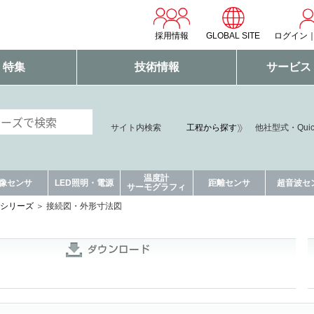
採用情報
GLOBAL SITE
ログイン
・特集
技術情報
サービス
サイト内検索
工程から探す
他社型式・Qui
温度計
像センサ
LED照明・電源
距離センサ
超音波セ
サーモグラフィ
4シリーズ
接続図・外形寸法図