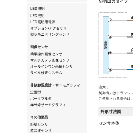
NPN出力タイプ
LED照明
LED照明
LED照明用電源
オプション/アクセサリ
照明モニタリングセンサ
画像センサ
簡単操作画像センサ
マルチカメラ画像センサ
オールインワン画像センサ
ラベル検査システム
非接触温度計・サーモグラフィ
注意：
設置型
制御出力はトランジ
ポータブル型
ご使用される場合は
赤外線サーモグラフィ
外形寸法図
その他製品
センサ本体
距離センサ
超音波センサ