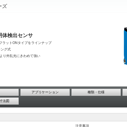
ーズ
明体検出センサ
フラットONタイプをラインナップ
チング式
により外乱光にきわめて強い
アプリケーション
種類・仕様
寸法図
注意事項