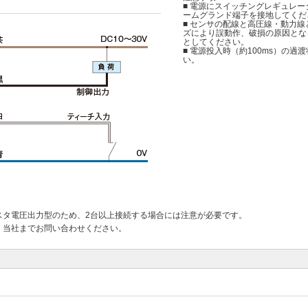
■ 電源にスイッチングレギュレ
ームグランド端子を接地してくだ
■ センサの配線と高圧線・動力
ズにより誤動作、破損の原因とな
としてください。
■ 電源投入時（約100ms）の
い。
スタ電圧出力型のため、2台以上接続する場合には注意が必要です。
、当社までお問い合わせください。