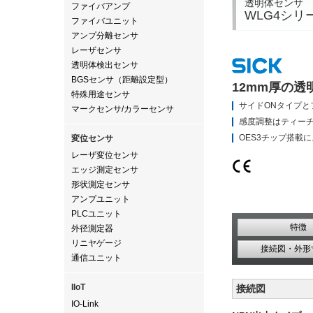
透明体センサ
ファイバアンプ
WLG4シリ
ファイバユニット
アンプ分離センサ
レーザセンサ
透明体検出センサ
BGSセンサ（距離設定型）
12mm厚の透
特殊用途センサ
サイドONタイプと
マークセンサ/カラーセンサ
感度調整はティー
OES3チップ搭載
変位センサ
レーザ変位センサ
エッジ測定センサ
形状測定センサ
アンプユニット
PLCユニット
特徴
外径測定器
リニヤゲージ
接続図・外形
通信ユニット
IIoT
接続図
IO-Link