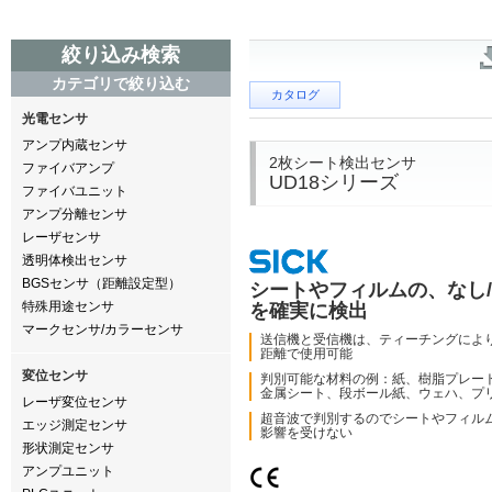
絞り込み検索
カテゴリで絞り込む
カタログ
光電センサ
アンプ内蔵センサ
2枚シート検出センサ
ファイバアンプ
UD18シリーズ
ファイバユニット
アンプ分離センサ
レーザセンサ
透明体検出センサ
BGSセンサ（距離設定型）
シートやフィルムの、なし/1
特殊用途センサ
を確実に検出
マークセンサ/カラーセンサ
送信機と受信機は、ティーチングにより2
距離で使用可能
変位センサ
判別可能な材料の例：紙、樹脂プレー
金属シート、段ボール紙、ウェハ、プ
レーザ変位センサ
超音波で判別するのでシートやフィル
エッジ測定センサ
影響を受けない
形状測定センサ
アンプユニット