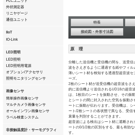
PLCユニット
外径測定器
リニヤゲージ
通信ユニット
特長
接続図・外形寸法図
IIoT
IO-Link
原 理
LED照明
LED照明
分離した送信機と受信機の間を、送受信
LED照明用電源
波をさえぎるように通過する紙やフィル
オプション/アクセサリ
薄いシート材を検知する透過型超音波セン
照明モニタリングセンサ
ーズ。
2枚のシート材が送受信機の超音波をさ
的に送信機より送信されるUD18の超音
画像センサ
は、1枚目のシートを振動させ、その振
簡単操作画像センサ
とシートの間に封入された空気を振動させ
マルチカメラ画像センサ
ートに振動が伝わります。受信機は、シー
オールインワン画像センサ
ート/2枚シートの各状態で異なる、受信
衰量を判別することができます。
ラベル検査システム
超音波による検出はシート材に遮断され
ートの0/1/2枚の区別をする、最も有効
非接触温度計・サーモグラフィ
す。