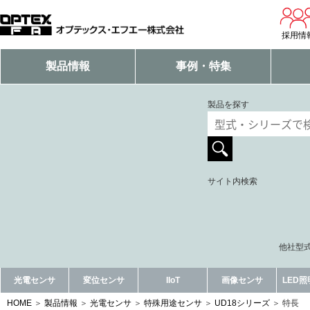
採用情
製品情報
事例・特集
製品を探す
サイト内検索
他社型式
光電センサ
変位センサ
IIoT
画像センサ
LED
HOME
製品情報
光電センサ
特殊用途センサ
UD18シリーズ
特長