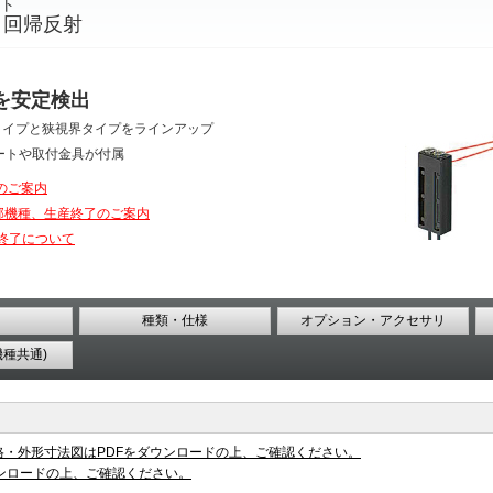
ト
 回帰反射
を安定検出
タイプと狭視界タイプをラインアップ
ートや取付金具が付属
のご案内
部機種、生産終了のご案内
終了について
種類・仕様
オプション・アクセサリ
機種共通)
格・外形寸法図はPDFをダウンロードの上、ご確認ください。
ンロードの上、ご確認ください。