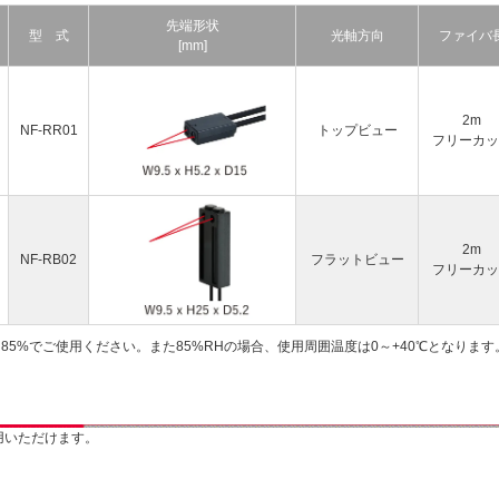
先端形状
型 式
光軸方向
ファイバ
[mm]
2m
NF-RR01
トップビュー
フリーカッ
2m
NF-RB02
フラットビュー
フリーカッ
～85%でご使用ください。また85%RHの場合、使用周囲温度は0～+40℃となります
用いただけます。