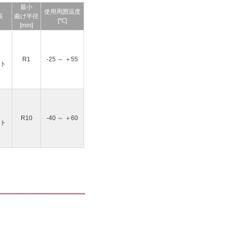
最小
使用周囲温度
長
曲げ半径
[℃]
[mm]
R1
-25 ～ ＋55
ト
R10
-40 ～ ＋60
ト
。