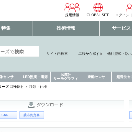
採用情報
GLOBAL SITE
ログイン
・特集
技術情報
サービス
サイト内検索
工程から探す
他社型式・Qui
温度計
像センサ
LED照明・電源
距離センサ
超音波セ
サーモグラフィ
リーズ 回帰反射
種類・仕様
CAD
該非判定書