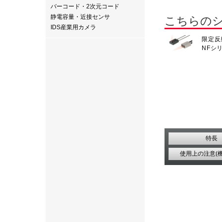
バーコード・2次元コード
静電容量・近接センサ
こちらの
IDS産業用カメラ
限定反
NFシ
特長
使用上の注意(