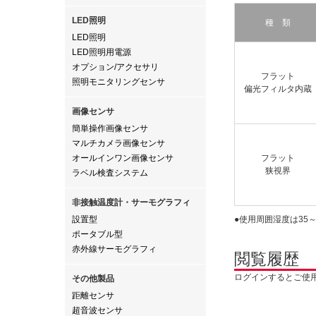
LED照明
種 類
LED照明
LED照明用電源
オプション/アクセサリ
フラット
照明モニタリングセンサ
偏光フィルタ内蔵
画像センサ
簡単操作画像センサ
マルチカメラ画像センサ
オールインワン画像センサ
フラット
狭視界
ラベル検査システム
非接触温度計・サーモグラフィ
設置型
●使用周囲湿度は35
ポータブル型
赤外線サーモグラフィ
閲覧履歴
ログインするとご使
その他製品
距離センサ
超音波センサ