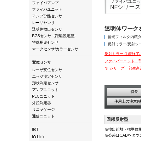
ファイバユニッ
ファイバアンプ
NFシリーズ
ファイバユニット
アンプ分離センサ
レーザセンサ
透明体ワーク
透明体検出センサ
BGSセンサ（距離設定型）
偏光フィルタ内蔵
特殊用途センサ
反射ミラー/反射シ
マークセンサ/カラーセンサ
反射ミラー 生産終了
ファイバユニット一
変位センサ
NFシリーズ一部生産
レーザ変位センサ
エッジ測定センサ
形状測定センサ
アンプユニット
特長
PLCユニット
使用上の注意(
外径測定器
リニヤゲージ
通信ユニット
回帰反射型
IIoT
※検出距離・標準価
※公差はCADをダウ
IO-Link