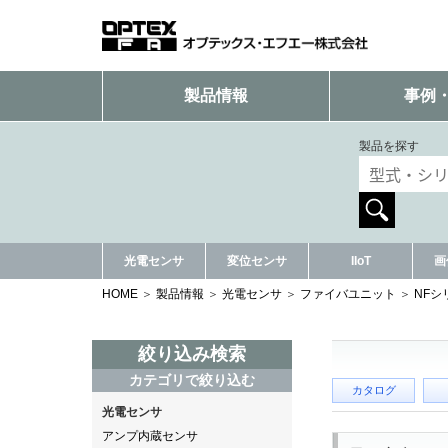
製品情報
事例
製品を探す
光電センサ
変位センサ
IIoT
画
HOME
製品情報
光電センサ
ファイバユニット
NFシ
絞り込み検索
カテゴリで絞り込む
カタログ
光電センサ
アンプ内蔵センサ