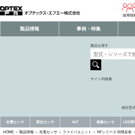
採用情
製品情報
事例・特集
製品を探す
サイト内検索
他社型式
光電センサ
変位センサ
IIoT
画像センサ
LED
HOME
製品情報
光電センサ
ファイバユニット
NFシリーズ 回帰反射