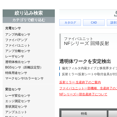
絞り込み検索
カテゴリで絞り込む
カタログ
CAD
該非
光電センサ
アンプ内蔵センサ
ファイバユニット
ファイバアンプ
NFシリーズ 回帰反射
ファイバユニット
アンプ分離センサ
レーザセンサ
透明体ワークを安定検出
透明体検出センサ
BGSセンサ（距離設定型）
偏光フィルタ内蔵タイプと狭視界タイ
特殊用途センサ
反射ミラー/反射シートや取付金具が付
マークセンサ/カラーセンサ
反射ミラー 生産終了のご案内
ファイバユニット一部機種、生産終了の
変位センサ
NFシリーズ一部生産終了について
レーザ変位センサ
エッジ測定センサ
形状測定センサ
アンプユニット
特長