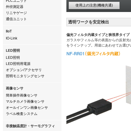
PLCユニット
使用上の注意(機種共通)
外径測定器
リニヤゲージ
通信ユニット
透明ワークを安定検出
IIoT
偏光フィルタ内蔵タイプと狭視界タイプ
IO-Link
ガラスやフィルム等の表面からの反射光
をラインナップ。用途にあわせてお選び
LED照明
LED照明
LED照明用電源
オプション/アクセサリ
照明モニタリングセンサ
画像センサ
簡単操作画像センサ
マルチカメラ画像センサ
オールインワン画像センサ
ラベル検査システム
非接触温度計・サーモグラフィ