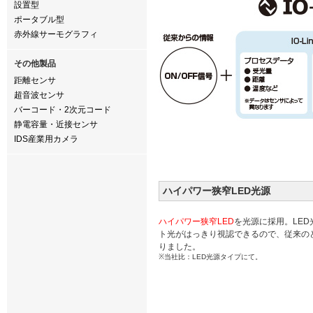
設置型
ポータブル型
赤外線サーモグラフィ
その他製品
距離センサ
超音波センサ
バーコード・2次元コード
静電容量・近接センサ
IDS産業用カメラ
ハイパワー狭窄LED光源
ハイパワー狭窄LED
を光源に採用。LE
ト光がはっきり視認できるので、従来の
りました。
※当社比：LED光源タイプにて。