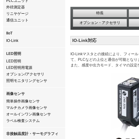
PLCユニット
外径測定器
特長
リニヤゲージ
通信ユニット
オプション・アクセサリ
IIoT
IO-Link対応
IO-Link
LED照明
IO-Linkマスタとの接続により、フィ
て、PLCなどの上位と通信が可能となり
LED照明
また、感度や出力モード、タイマの設定
LED照明用電源
オプション/アクセサリ
照明モニタリングセンサ
画像センサ
簡単操作画像センサ
マルチカメラ画像センサ
オールインワン画像センサ
ラベル検査システム
非接触温度計・サーモグラフィ