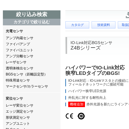
絞り込み検索
カテゴリで絞り込む
カタログ
技術資料
取扱
光電センサ
アンプ内蔵センサ
IO-Link対応BGSセンサ
ファイバアンプ
Z4Bシリーズ
ファイバユニット
アンプ分離センサ
レーザセンサ
ハイパワーでIO-Link対応
透明体検出センサ
狭窄LEDタイプのBGS!
BGSセンサ（距離設定型）
特殊用途センサ
IO-Link対応：IO-Linkマスタとの接続
フィールドネットワークに接続可能
マークセンサ/カラーセンサ
ハイパワー狭窄LED光源
外乱光に対する耐性向上
変位センサ
機種追加
赤外光源を新たにラインア
レーザ変位センサ
エッジ測定センサ
形状測定センサ
アンプユニット