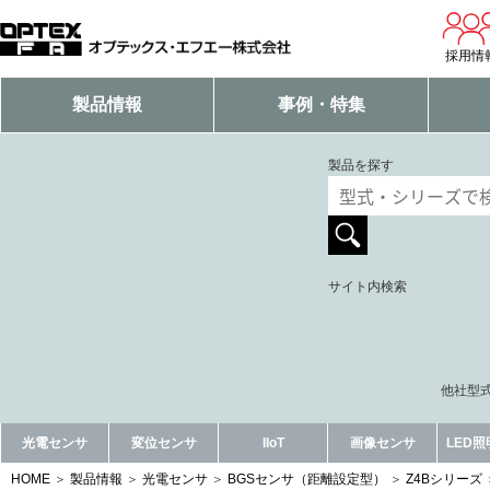
採用情
製品情報
事例・特集
製品を探す
サイト内検索
他社型式
光電センサ
変位センサ
IIoT
画像センサ
LED
HOME
製品情報
光電センサ
BGSセンサ（距離設定型）
Z4Bシリーズ