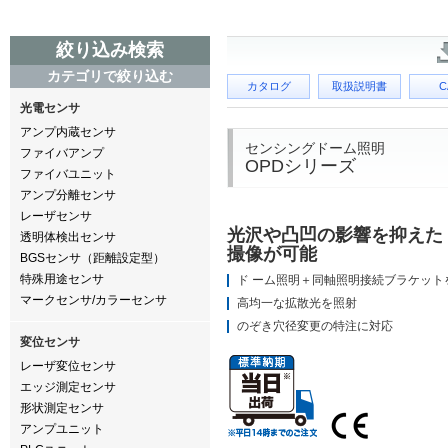
絞り込み検索
カテゴリで絞り込む
カタログ
取扱説明書
C
光電センサ
アンプ内蔵センサ
センシングドーム照明
ファイバアンプ
OPDシリーズ
ファイバユニット
アンプ分離センサ
レーザセンサ
光沢や凸凹の影響を抑えた
透明体検出センサ
撮像が可能
BGSセンサ（距離設定型）
特殊用途センサ
ド ーム照明＋同軸照明接続ブラケット
マークセンサ/カラーセンサ
高均一な拡散光を照射
のぞき穴径変更の特注に対応
変位センサ
レーザ変位センサ
エッジ測定センサ
形状測定センサ
アンプユニット