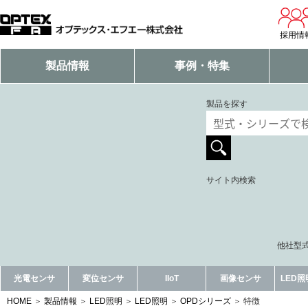
採用情
製品情報
事例・特集
製品を探す
サイト内検索
他社型式
光電センサ
変位センサ
IIoT
画像センサ
LED
HOME
製品情報
LED照明
LED照明
OPDシリーズ
特徴