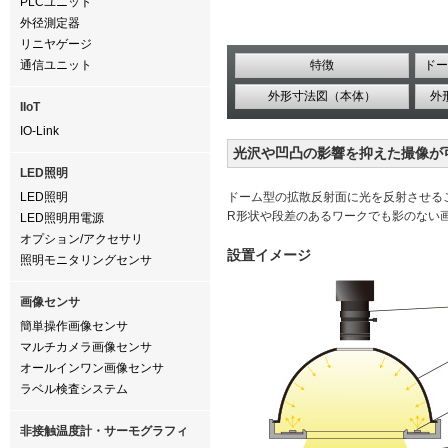
PLCユニット
外径測定器
リニヤゲージ
通信ユニット
特徴
ドー
外形寸法図（本体）
外
IIoT
IO-Link
光沢や凹凸の影響を抑えた撮像が
LED照明
LED照明
ドーム型の拡散反射面に光を反射させる
R形状や段差のあるワークでも影のない
LED照明用電源
オプション/アクセサリ
設置イメージ
照明モニタリングセンサ
画像センサ
簡単操作画像センサ
マルチカメラ画像センサ
オールインワン画像センサ
ラベル検査システム
非接触温度計・サーモグラフィ