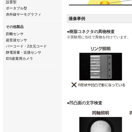
設置型
ポータブル型
赤外線サーモグラフィ
撮像事例
その他製品
●樹脂コネクタの異物検査
距離センサ
※実験用に当社で異物を付けています。
超音波センサ
バーコード・2次元コード
静電容量・近接センサ
IDS産業用カメラ
●凹凸面の文字検査