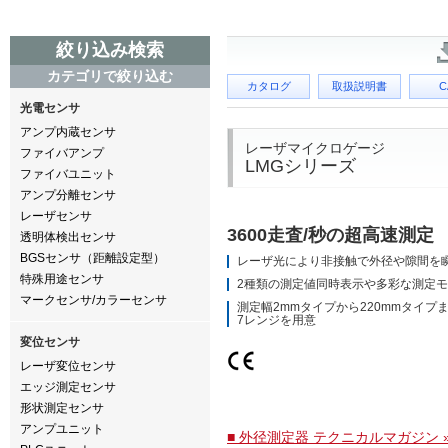
絞り込み検索
カテゴリで絞り込む
カタログ
取扱説明書
C
光電センサ
アンプ内蔵センサ
レーザマイクロゲージ
ファイバアンプ
LMGシリーズ
ファイバユニット
アンプ分離センサ
レーザセンサ
3600走査/秒の超高速測定
透明体検出センサ
BGSセンサ（距離設定型）
レーザ光により非接触で外径や隙間を
特殊用途センサ
2種類の測定値同時表示や多彩な測定
マークセンサ/カラーセンサ
測定幅2mmタイプから220mmタイプ
7レンジを用意
変位センサ
レーザ変位センサ
エッジ測定センサ
形状測定センサ
アンプユニット
■ 外径測定器 テクニカルマガジン 