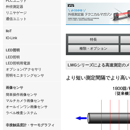
PLCユニット
外径測定器
リニヤゲージ
通信ユニット
IIoT
IO-Link
特長
種類・オプション
LED照明
LED照明
LED照明用電源
LMGシリーズによる高速測定の
オプション/アクセサリ
照明モニタリングセンサ
より短い測定間隔でより高い
画像センサ
簡単操作画像センサ
マルチカメラ画像センサ
オールインワン画像センサ
ラベル検査システム
非接触温度計・サーモグラフィ