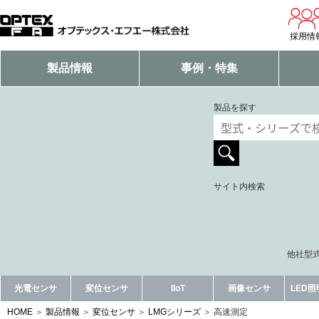
採用情
製品情報
事例・特集
製品を探す
サイト内検索
他社型式
光電センサ
変位センサ
IIoT
画像センサ
LED
HOME
製品情報
変位センサ
LMGシリーズ
高速測定