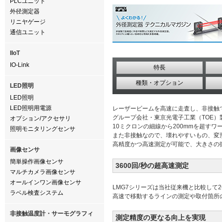
PLCユニット
外径測定器
リニヤゲージ
通信ユニット
IIoT
IO-Link
特長
種類・オプション
LED照明
LED照明
LED照明用電源
レーザービームを高速に走査し、非接触
グループ会社・東京光電子工業（TOE）
オプション/アクセサリ
10ミクロンの細線から200mmを超す
照明モニタリングセンサ
また非接触なので、壊れやすいもの、変
高精度かつ高速測定が可能で、大きさの
画像センサ
簡単操作画像センサ
3600回/秒の超高速測定
マルチカメラ画像センサ
オールインワン画像センサ
LMG7シリーズは当社従来機と比較して2
ラベル検査システム
高速で移動するラインの測定や取付箇所
非接触温度計・サーモグラフィ
測定精度の更なる向上を実現