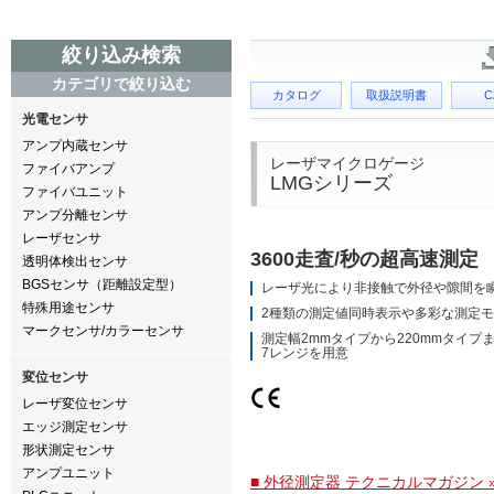
絞り込み検索
カテゴリで絞り込む
カタログ
取扱説明書
C
光電センサ
アンプ内蔵センサ
レーザマイクロゲージ
ファイバアンプ
LMGシリーズ
ファイバユニット
アンプ分離センサ
レーザセンサ
3600走査/秒の超高速測定
透明体検出センサ
BGSセンサ（距離設定型）
レーザ光により非接触で外径や隙間を
特殊用途センサ
2種類の測定値同時表示や多彩な測定
マークセンサ/カラーセンサ
測定幅2mmタイプから220mmタイプ
7レンジを用意
変位センサ
レーザ変位センサ
エッジ測定センサ
形状測定センサ
アンプユニット
■ 外径測定器 テクニカルマガジン 