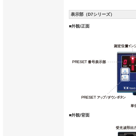
表示部（D7シリーズ）
■外観/正面
■外観/背面