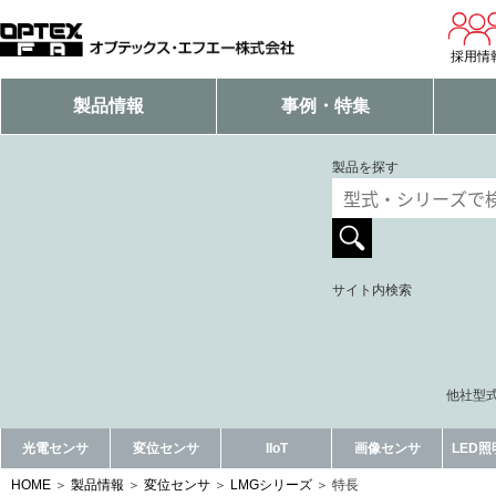
採用情
製品情報
事例・特集
製品を探す
サイト内検索
他社型式
光電センサ
変位センサ
IIoT
画像センサ
LED
HOME
製品情報
変位センサ
LMGシリーズ
特長