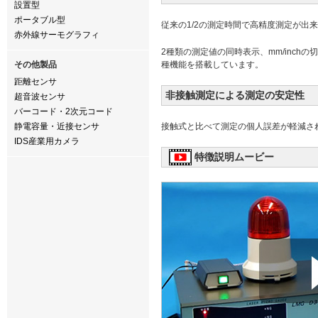
設置型
ポータブル型
従来の1/2の測定時間で高精度測定が出
赤外線サーモグラフィ
2種類の測定値の同時表示、mm/inc
その他製品
種機能を搭載しています。
距離センサ
非接触測定による測定の安定性
超音波センサ
バーコード・2次元コード
静電容量・近接センサ
接触式と比べて測定の個人誤差が軽減さ
IDS産業用カメラ
特徴説明ムービー