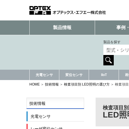
製品情報
事例
製品を探す
光電センサ
変位センサ
IIoT
画
HOME
技術情報
検査項目別 LED照明の選び方
検査項目
技術情報
検査項目別
LED
光電センサ
レーザ変位センサ