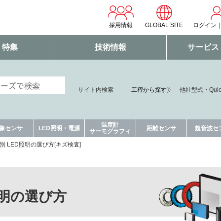
採用情報
GLOBAL SITE
ログイン
・特集
技術情報
サービス
工程から探す
サイト内検索
他社型式・Qui
温度計
像センサ
LED照明・電源
距離センサ
超音波セ
サーモグラフィ
別 LED照明の選び方[キズ検査]
照明の選び方