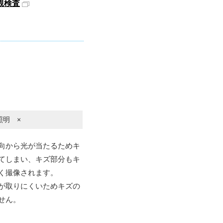
観検査
照明 ×
向から光が当たるためキ
てしまい、キズ部分もキ
く撮像されます。
が取りにくいためキズの
せん。