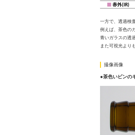
一方で、透過検
例えば、茶色の
青いガラスの透
また可視光より
撮像画像
●茶色いビンの