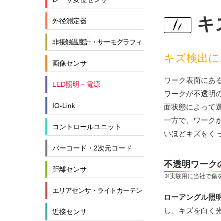
キ
外径測定器
非接触温度計・サーモグラフィ
キズ検出に
画像センサ
ワーク表面にあ
LED照明・電源
ワークが不透明
IO-Link
面状態によって
一方で、ワーク
コントロールユニット
いほどキズをく
バーコード・2次元コード
不透明ワーク
距離センサ
※実験用に当社で傷
エリアセンサ・ライトカーテン
ローアングル照
し、キズを白く
近接センサ