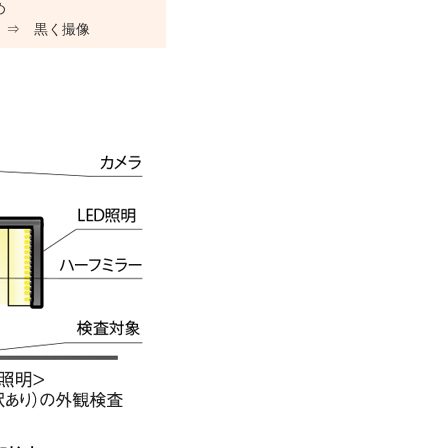
め
 ⇒ 黒く撮像