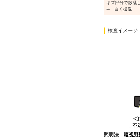
キズ部分で散乱
⇒ 白く撮像
検査イメージ
照明法
暗視野