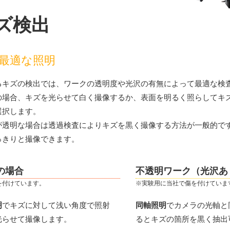
ズ検出
最適な照明
るキズの検出では、ワークの透明度や光沢の有無によって最適な検
の場合、キズを光らせて白く撮像するか、表面を明るく照らしてキ
選択します。
が透明な場合は透過検査によりキズを黒く撮像する方法が一般的で
っきりと撮像できます。
の場合
不透明ワーク（光沢あ
を付けています。
※実験用に当社で傷を付けていま
明
でキズに対して浅い角度で照射
同軸照明
でカメラの光軸と
光らせて撮像します。
るとキズの箇所を黒く抽出