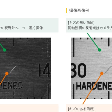
撮像画像例
[キズの無い箇所]
ラの視野外へ ⇒ 黒く撮像
同軸照明の反射光はカメラ
[キズのある箇所]