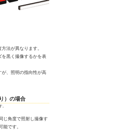
査方法が異なります。
ズを黒く撮像するかを表
すが、照明の指向性が高
り）の場合
す。
同じ角度で照射し撮像す
可能です。