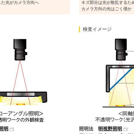
した光がカメラ方向へ
キズ部分は光が散乱するた
カメラ方向の光はごく僅か
検査イメージ
照明
照明法
明視野照明