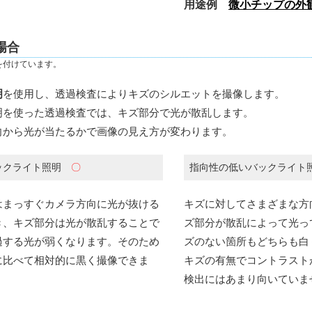
用途例
微小チップの外
場合
を付けています。
明
を使用し、透過検査によりキズのシルエットを撮像します。
明を使った透過検査では、キズ部分で光が散乱します。
向から光が当たるかで画像の見え方が変わります。
ックライト照明
〇
指向性の低いバックライト
はまっすぐカメラ方向に光が抜ける
キズに対してさまざまな方
き、キズ部分は光が散乱することで
ズ部分が散乱によって光っ
過する光が弱くなります。そのため
ズのない箇所もどちらも白
に比べて相対的に黒く撮像できま
キズの有無でコントラスト
検出にはあまり向いていま