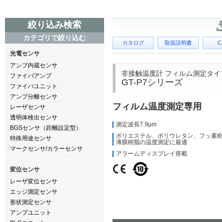
絞り込み検索
カテゴリで絞り込む
カタログ
取扱説明書
C
光電センサ
アンプ内蔵センサ
非接触温度計 フィルム測定タイ
ファイバアンプ
GT-P7シリーズ
ファイバユニット
アンプ分離センサ
フィルム温度測定専用
レーザセンサ
透明体検出センサ
測定波長7.9μm
BGSセンサ（距離設定型）
ポリエステル、ポリウレタン、フッ素
特殊用途センサ
薄膜樹脂の温度測定に最適
マークセンサ/カラーセンサ
アラームディスプレイ搭載
変位センサ
レーザ変位センサ
エッジ測定センサ
形状測定センサ
アンプユニット