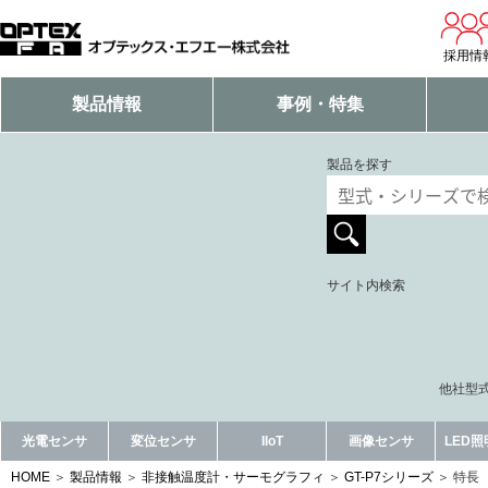
採用情
製品情報
事例・特集
製品を探す
サイト内検索
他社型式
光電センサ
変位センサ
IIoT
画像センサ
LED
HOME
製品情報
非接触温度計・サーモグラフィ
GT-P7シリーズ
特長