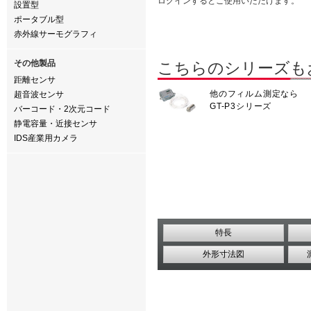
ログインするとご使用いただけます。
設置型
ポータブル型
赤外線サーモグラフィ
その他製品
こちらのシリーズも
距離センサ
他のフィルム測定なら
超音波センサ
GT-P3シリーズ
バーコード・2次元コード
静電容量・近接センサ
IDS産業用カメラ
特長
外形寸法図