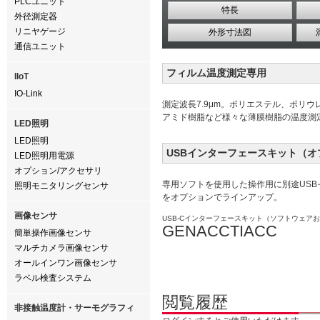
PLCユニット
特長
外径測定器
リニヤゲージ
外形寸法図
通信ユニット
フィルム温度測定専用
IIoT
IO-Link
測定波長7.9μm。ポリエステル、ポリ
アミド樹脂など様々な薄膜樹脂の温度測
LED照明
LED照明
USBインターフェースキット（オ
LED照明用電源
オプション/アクセサリ
専用ソフトを使用した操作用に別途US
照明モニタリングセンサ
をオプションでラインアップ。
画像センサ
USB-Cインターフェースキット（ソフトウェアお
GENACCTIACC
簡単操作画像センサ
マルチカメラ画像センサ
オールインワン画像センサ
ラベル検査システム
閲覧履歴
非接触温度計・サーモグラフィ