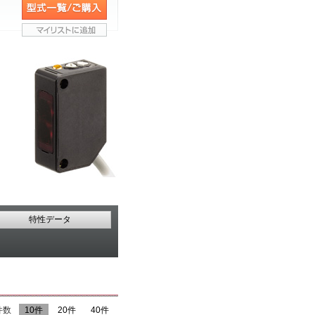
特性データ
件数
10件
20件
40件