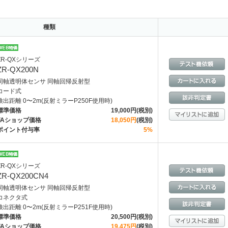
種類
ZR-QXシリーズ
ZR-QX200N
同軸透明体センサ 同軸回帰反射型
コード式
検出距離 0〜2m(反射ミラーP250F使用時)
標準価格
19,000円(税別)
FAショップ価格
18,050円
(税別)
ポイント付与率
5%
ZR-QXシリーズ
ZR-QX200CN4
同軸透明体センサ 同軸回帰反射型
コネクタ式
検出距離 0〜2m(反射ミラーP251F使用時)
標準価格
20,500円(税別)
FAショップ価格
19,475円
(税別)