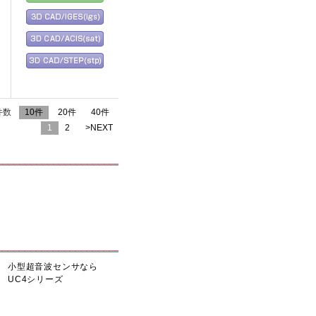
件数
10件
20件
40件
1
2
>NEXT
小型超音波センサなら
UC4シリーズ