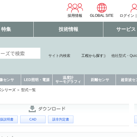
採用情報
GLOBAL SITE
ログイン
・特集
技術情報
サービス
サイト内検索
工程から探す
他社型式・Qui
温度計
像センサ
LED照明・電源
距離センサ
超音波セ
サーモグラフィ
QXシリーズ
型式一覧
扱説明書
CAD
該非判定書