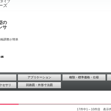
タイプ
リーズ
型の
ンサ
光軸調整が簡単
アプリケーション
種類・標準価格・仕様
クセサリ
回路図・外形寸法図
17件中1～10件目
表示