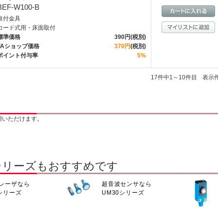
BEF-W100-B
取付金具
コード式用・床面取付
標準価格
390円(税別)
FAショップ価格
370円
(税別)
ポイント付与率
5%
17件中1～10件目
表示
用いただけます。
シリーズもおすすめです
レーザなら
超音波センサなら
Qシリーズ
UM30シリーズ