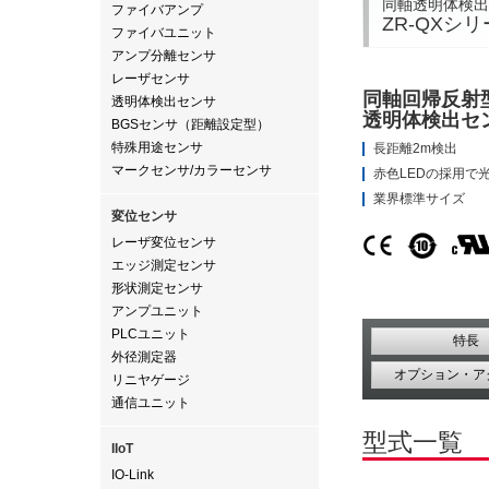
同軸透明体検出
ファイバアンプ
ZR-QXシ
ファイバユニット
アンプ分離センサ
レーザセンサ
同軸回帰反射
透明体検出センサ
透明体検出セ
BGSセンサ（距離設定型）
特殊用途センサ
長距離2m検出
マークセンサ/カラーセンサ
赤色LEDの採用で
業界標準サイズ
変位センサ
レーザ変位センサ
エッジ測定センサ
形状測定センサ
アンプユニット
PLCユニット
特長
外径測定器
オプション・ア
リニヤゲージ
通信ユニット
型式一覧
IIoT
IO-Link