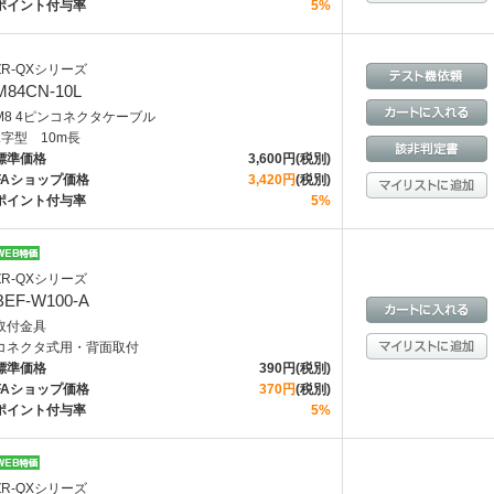
ポイント付与率
5%
ZR-QXシリーズ
M84CN-10L
M8 4ピンコネクタケーブル
L字型 10m長
標準価格
3,600円(税別)
FAショップ価格
3,420円
(税別)
ポイント付与率
5%
ZR-QXシリーズ
BEF-W100-A
取付金具
コネクタ式用・背面取付
標準価格
390円(税別)
FAショップ価格
370円
(税別)
ポイント付与率
5%
ZR-QXシリーズ