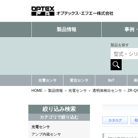
製品情報
事例
製品を探す
光電センサ
変位センサ
IIoT
画
HOME
製品情報
光電センサ
透明体検出センサ
ZR-
絞り込み検索
カテゴリで絞り込む
カタログ
取
光電センサ
アンプ内蔵センサ