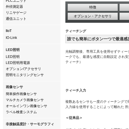
PLCユニット
外径測定器
特徴
リニヤゲージ
オプション・アクセサリ
通信ユニット
IIoT
ティーチング
IO-Link
誰でも簡単にボタン一つで最適感
LED照明
光軸調整後、専用工具を使用せずティー
LED照明
ークでも、最適な感度に自動設定 され安
ティーチ）
LED照明用電源
オプション/アクセサリ
照明モニタリングセンサ
画像センサ
ティーチ入力
簡単操作画像センサ
マルチカメラ画像センサ
複数あるセンサも一度のティーチングで
オールインワン画像センサ
入力線を使用することによって離れた 
ラベル検査システム
＜従来品＞
非接触温度計・サーモグラフィ