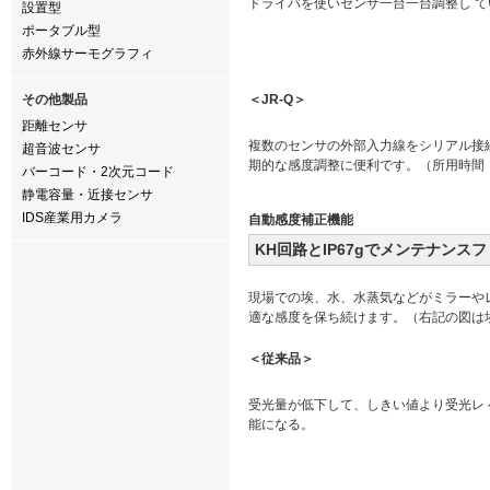
ドライバを使いセンサ一台一台調整し て
設置型
ポータブル型
赤外線サーモグラフィ
その他製品
＜JR-Q＞
距離センサ
複数のセンサの外部入力線をシリアル接
超音波センサ
期的な感度調整に便利です。（所用時間
バーコード・2次元コード
静電容量・近接センサ
IDS産業用カメラ
自動感度補正機能
KH回路とIP67gでメンテナンス
現場での埃、水、水蒸気などがミラーや
適な感度を保ち続けます。（右記の図は
＜従来品＞
受光量が低下して、しきい値より受光レ 
能になる。