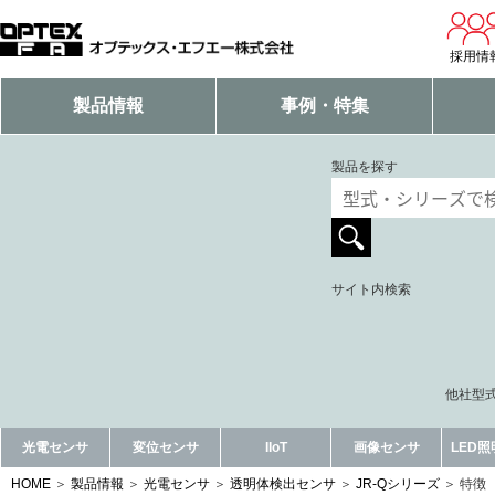
採用情
製品情報
事例・特集
製品を探す
サイト内検索
他社型式
光電センサ
変位センサ
IIoT
画像センサ
LED
HOME
製品情報
光電センサ
透明体検出センサ
JR-Qシリーズ
特徴