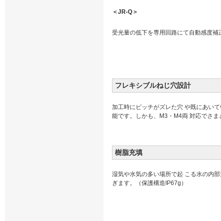
＜JR-Q＞
受光量の低下を専用回路にて自動感度補
フレキシブルねじ穴設計
加工時にピッチがズレた穴 や既にあいて
能です。しかも、M3・M4両 対応でさ
樹脂充填
湿気や水気の多い場所で起 こる水の内部
ぎます。（保護構造IP67g）