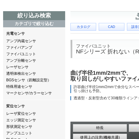
絞り込み検索
カテゴリで絞り込む
カタログ
CAD
該非
光電センサ
アンプ内蔵センサ
ファイバユニット
ファイバアンプ
NFシリーズ 折れない（R
ファイバユニット
アンプ分離センサ
レーザセンサ
曲げ半径1mm/2mmで、
透明体検出センサ
取り回しがしやすいファイ
BGSセンサ（距離設定型）
特殊用途センサ
許容曲げ半径1mm/2mmで余分なスペ
引っ掛けも予防。
マークセンサ/カラーセンサ
透過型・反射型含めて30種類ラインア
変位センサ
レーザ変位センサ
エッジ測定センサ
形状測定センサ
特長
アンプユニット
使用上の注意(機種共通)