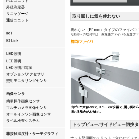
PLCユニット
外径測定器
リニヤゲージ
取り回しに気を使わない
通信ユニット
折れない（R1mm）タイプのファイバユ
IIoT
可動部への取付等は、
耐屈曲ファイバ
をお選び下
IO-Link
LED照明
LED照明
LED照明用電源
オプション/アクセサリ
照明モニタリングセンサ
画像センサ
簡単操作画像センサ
マルチカメラ画像センサ
オールインワン画像センサ
ラベル検査システム
トップビュー/サイドビュー切換
非接触温度計・サーモグラフィ
ナット部側面のスリットに合わせてファ