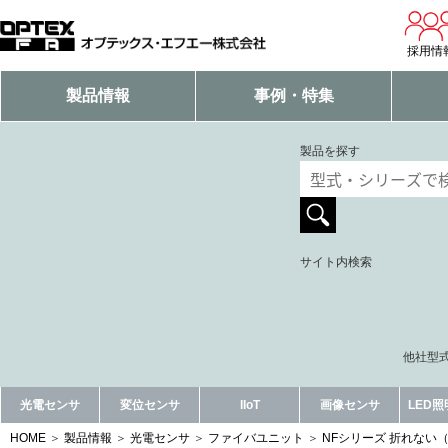
採用情
製品情報
事例・特集
製品を探す
サイト内検索
他社型式
光電センサ
変位センサ
IIoT
画像センサ
LED
HOME
製品情報
光電センサ
ファイバユニット
NFシリーズ 折れない（