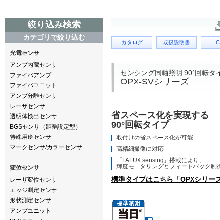
絞り込み検索
カテゴリで絞り込む
カタログ
取扱説明書
C
光電センサ
アンプ内蔵センサ
センシング同軸照明 90°回転タ
ファイバアンプ
OPX-SVシリーズ
ファイバユニット
アンプ分離センサ
レーザセンサ
省スペース化を実現する
透明体検出センサ
90°回転タイプ
BGSセンサ（距離設定型）
特殊用途センサ
取付けの省スペース化が可能
マークセンサ/カラーセンサ
高精細撮像に対応
「FALUX sensing」搭載により、
輝度モニタリングとフィードバック制
変位センサ
標準タイプはこちら「OPXシリー
レーザ変位センサ
エッジ測定センサ
形状測定センサ
アンプユニット