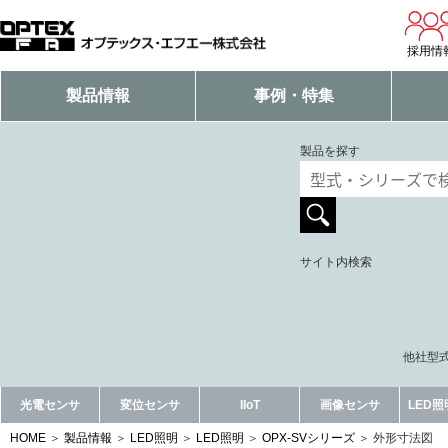
採用情
製品情報
事例・特集
製品を探す
サイト内検索
他社型式
光電センサ
変位センサ
IIoT
画像センサ
LED
HOME
製品情報
LED照明
LED照明
OPX-SVシリーズ
外形寸法図