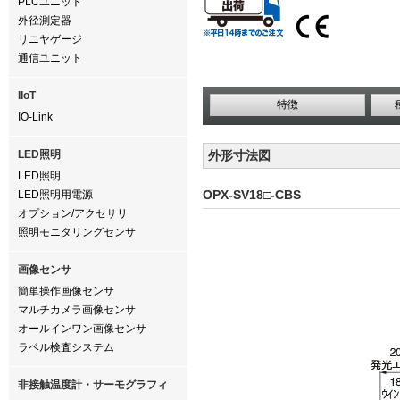
PLCユニット
外径測定器
リニヤゲージ
通信ユニット
IIoT
特徴
IO-Link
LED照明
外形寸法図
LED照明
OPX-SV18□-CBS
LED照明用電源
オプション/アクセサリ
照明モニタリングセンサ
画像センサ
簡単操作画像センサ
マルチカメラ画像センサ
オールインワン画像センサ
ラベル検査システム
非接触温度計・サーモグラフィ