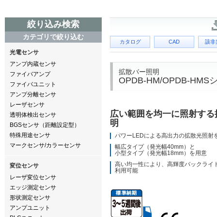
絞り込み検索
カテゴリで絞り込む
カタログ
CAD
該非
光電センサ
アンプ内蔵センサ
拡散バー照明
ファイバアンプ
OPDB-HM/OPDB-HM
ファイバユニット
アンプ分離センサ
レーザセンサ
広い範囲を均一に照射する
透明体検出センサ
明
BGSセンサ（距離設定型）
特殊用途センサ
パワーLEDによる高出力の拡散光照射
マークセンサ/カラーセンサ
幅広タイプ（発光幅40mm）と
小型タイプ（発光幅18mm）を用意
高い均一性により、高輝度バックライ
変位センサ
利用可能
レーザ変位センサ
エッジ測定センサ
形状測定センサ
アンプユニット