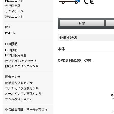
PLCユニット
外径測定器
リニヤゲージ
通信ユニット
特徴
IIoT
IO-Link
外形寸法図
LED照明
本体
LED照明
LED照明用電源
OPDB-HM100_~700_
オプション/アクセサリ
照明モニタリングセンサ
画像センサ
簡単操作画像センサ
マルチカメラ画像センサ
オールインワン画像センサ
ラベル検査システム
非接触温度計・サーモグラフィ