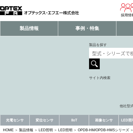
採用情
製品情報
事例・特集
製品を探す
サイト内検索
他社型式
光電センサ
変位センサ
IIoT
画像センサ
LED
HOME
製品情報
LED照明
LED照明
OPDB-HM/OPDB-HMSシリーズ