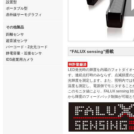
設置型
ポータブル型
赤外線サーモグラフィ
その他製品
距離センサ
超音波センサ
バーコード・2次元コード
“FALUX sensing”搭載
静電容量・近接センサ
IDS産業用カメラ
LED発光時の輝度を内蔵のフォトダイオ
す。連続点灯時のみならず、点滅頻度の
光輝度を測定します。また、照明内では
温度も測定し、電源側でモニタすること
このモニタ値により、FALUX sensin
から輝度のフィードバック制御が可能と