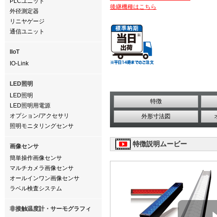
PLCユニット
後継機種はこちら
外径測定器
リニヤゲージ
通信ユニット
IIoT
IO-Link
LED照明
LED照明
特徴
LED照明用電源
オプション/アクセサリ
外形寸法図
照明モニタリングセンサ
特徴説明ムービー
画像センサ
簡単操作画像センサ
マルチカメラ画像センサ
オールインワン画像センサ
ラベル検査システム
非接触温度計・サーモグラフィ