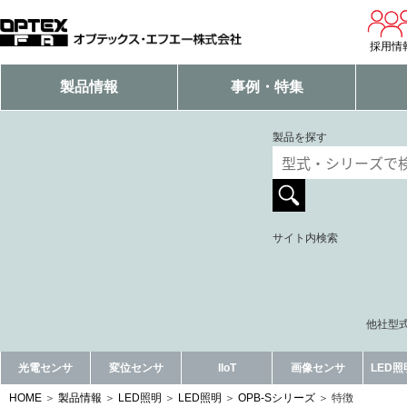
採用情
製品情報
事例・特集
製品を探す
サイト内検索
他社型式
光電センサ
変位センサ
IIoT
画像センサ
LED
HOME
製品情報
LED照明
LED照明
OPB-Sシリーズ
特徴