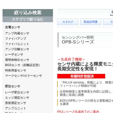
絞り込み検索
カテゴリで絞り込む
カタログ
取扱説明書
C
光電センサ
アンプ内蔵センサ
センシングバー照明
ファイバアンプ
OPB-Sシリーズ
ファイバユニット
アンプ分離センサ
レーザセンサ
＜生産終了機種＞
透明体検出センサ
センサ内蔵による輝度モニ
BGSセンサ（距離設定型）
長期安定性を実現！
特殊用途センサ
マークセンサ/カラーセンサ
「FALUX sensing」搭載により、
フィードバック制御が可能
変位センサ
出荷時輝度と基準輝度を内部に記憶し
レーザ変位センサ
輝度に容易に調整
エッジ測定センサ
好評のOPBシリーズの明るさ変動補正
形状測定センサ
を継承
アンプユニット
FHJシリーズ生産終了のご案内